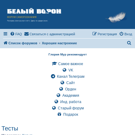
FAQ
Связаться с администрацией
Регистрация
Вход
П
Список форумов
Хорошее настроение
о
Глория Мур рекомендует
и
Самое важное
с
VK
к
Канал Телеграм
Сайт
Орден
Академия
Инд. работа
Старый форум
Подарок
Тесты