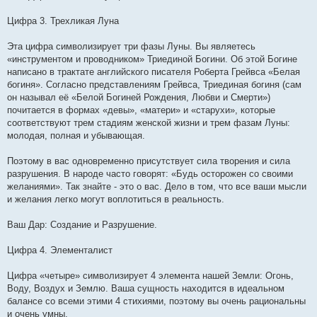
Цифра 3. Трехликая Луна
Эта цифра символизирует три фазы Луны. Вы являетесь
«инструментом и проводником» Триединой Богини. Об этой Богине
написано в трактате английского писателя Роберта Грейвса «Белая
богиня». Согласно представлениям Грейвса, Триединая богиня (сам
он называл её «Белой Богиней Рождения, Любви и Смерти»)
почитается в формах «девы», «матери» и «старухи», которые
соответствуют трем стадиям женской жизни и трем фазам Луны:
молодая, полная и убывающая.
Поэтому в вас одновременно присутствует сила творения и сила
разрушения. В народе часто говорят: «Будь осторожен со своими
желаниями». Так знайте - это о вас. Дело в том, что все ваши мысли
и желания легко могут воплотиться в реальность.
Ваш Дар: Создание и Разрушение.
Цифра 4. Элементалист
Цифра «четыре» символизирует 4 элемента нашей Земли: Огонь,
Воду, Воздух и Землю. Ваша сущность находится в идеальном
балансе со всеми этими 4 стихиями, поэтому вы очень рациональны
и очень умны.