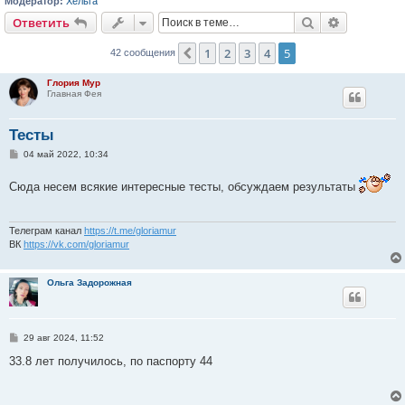
Модератор:
Хельга
Поиск
Расширен
Ответить
1
2
3
4
5
Пред.
42 сообщения
Глория Мур
Главная Фея
Тесты
С
04 май 2022, 10:34
о
о
Сюда несем всякие интересные тесты, обсуждаем результаты
б
щ
е
н
и
Телеграм канал
https://t.me/gloriamur
е
ВК
https://vk.com/gloriamur
Ольга Задорожная
С
29 авг 2024, 11:52
о
о
33.8 лет получилось, по паспорту 44
б
щ
е
н