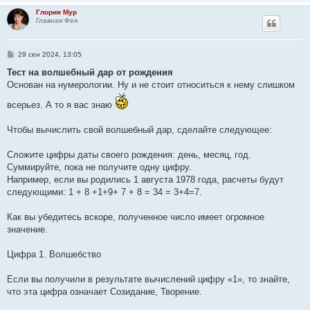
и
Глория Мур
е
Главная Фея
С
29 сен 2024, 13:05
о
о
Тест на волшебный дар от рождения
б
Основан на нумерологии. Ну и не стоит относиться к нему слишком
щ
е
всерьез. А то я вас знаю
н
и
е
Чтобы вычислить свой волшебный дар, сделайте следующее:
Сложите цифры даты своего рождения: день, месяц, год.
Суммируйте, пока не получите одну цифру.
Например, если вы родились 1 августа 1978 года, расчеты будут
следующими: 1 + 8 +1+9+ 7 + 8 = 34 = 3+4=7.
Как вы убедитесь вскоре, полученное число имеет огромное
значение.
Цифра 1. Волшебство
Если вы получили в результате вычислений цифру «1», то знайте,
что эта цифра означает Созидание, Творение.