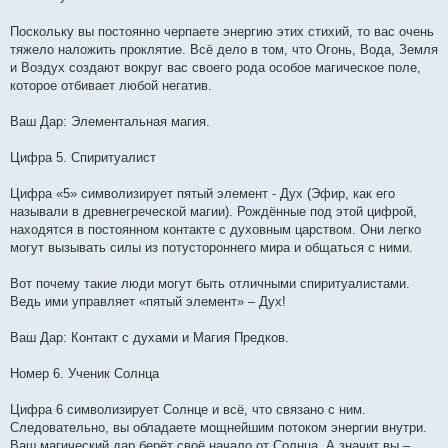
Поскольку вы постоянно черпаете энергию этих стихий, то вас очень
тяжело наложить проклятие. Всё дело в том, что Огонь, Вода, Земля
и Воздух создают вокруг вас своего рода особое магическое поле,
которое отбивает любой негатив.
Ваш Дар: Элементальная магия.
Цифра 5. Спиритуалист
Цифра «5» символизирует пятый элемент - Дух (Эфир, как его
называли в древнегреческой магии). Рождённые под этой цифрой,
находятся в постоянном контакте с духовным царством. Они легко
могут вызывать силы из потустороннего мира и общаться с ними.
Вот почему такие люди могут быть отличными спиритуалистами.
Ведь ими управляет «пятый элемент» – Дух!
Ваш Дар: Контакт с духами и Магия Предков.
Номер 6. Ученик Солнца
Цифра 6 символизирует Солнце и всё, что связано с ним.
Следовательно, вы обладаете мощнейшим потоком энергии внутри.
Ваш магический дар берёт своё начало от Солнца. А значит вы –