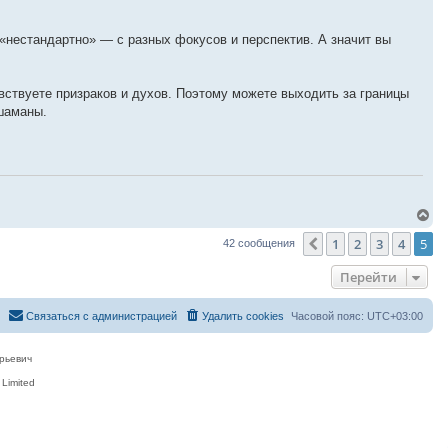
 «нестандартно» — с разных фокусов и перспектив. А значит вы
вствуете призраков и духов. Поэтому можете выходить за границы
 шаманы.
В
е
1
2
3
4
5
р
Пред.
42 сообщения
н
у
Перейти
т
ь
с
Связаться с администрацией
Удалить cookies
Часовой пояс:
UTC+03:00
я
к
н
рьевич
а
ч
Limited
а
л
у