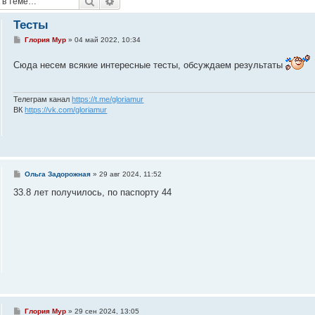
Поиск
Расширенный поиск
Тесты
С
Глория Мур
»
04 май 2022, 10:34
о
о
Сюда несем всякие интересные тесты, обсуждаем результаты
б
щ
е
н
и
Телеграм канал
https://t.me/gloriamur
е
ВК
https://vk.com/gloriamur
С
Ольга Задорожная
»
29 авг 2024, 11:52
о
о
33.8 лет получилось, по паспорту 44
б
щ
е
н
и
е
С
Глория Мур
»
29 сен 2024, 13:05