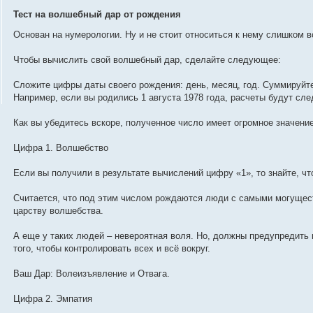
о
о
Тест на волшебный дар от рождения
б
щ
Основан на нумерологии. Ну и не стоит относиться к нему слишком в
е
н
и
Чтобы вычислить свой волшебный дар, сделайте следующее:
е
Сложите цифры даты своего рождения: день, месяц, год. Суммируйте
Например, если вы родились 1 августа 1978 года, расчеты будут сле
Как вы убедитесь вскоре, полученное число имеет огромное значение
Цифра 1. Волшебство
Если вы получили в результате вычислений цифру «1», то знайте, чт
Считается, что под этим числом рождаются люди с самыми могущес
царству волшебства.
А еще у таких людей – невероятная воля. Но, должны предупредить 
того, чтобы контролировать всех и всё вокруг.
Ваш Дар: Волеизъявление и Отвага.
Цифра 2. Эмпатия