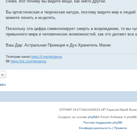
снова. Вот почему вы видите вещи, как никто другой.
Вы артистическая и творческая натура, поэтому видите мир и людей
можете лечить и исцелять.
Поскольку эта цифра символизирует смерть и возрождение, то вы чу
привычного мира и человеческих возможностей, как это делают все
Ваш Дар: Астральная Проекция и Дух-Хранитель Магии.
Телеграм канал
https://t.me/gloriamur
ВК
https://vk.com/gloriamur
ние»
ОГРНИП 313774622400623 ИП Тарасов Юрий Вале
Создано на основе
phpBB
® Forum Software © phpBB 
Русская поддержка phpBB
Конфиденциальность
|
Правила