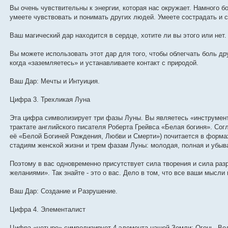
Вы очень чувствительны к энергии, которая нас окружает. Намного 
умеете чувствовать и понимать других людей. Умеете сострадать и 
Ваш магический дар находится в сердце, хотите ли вы этого или нет. 
Вы можете использовать этот дар для того, чтобы облегчать боль др
когда «заземляетесь» и устанавливаете контакт с природой.
Ваш Дар: Мечты и Интуиция.
Цифра 3. Трехликая Луна
Эта цифра символизирует три фазы Луны. Вы являетесь «инструмент
трактате английского писателя Роберта Грейвса «Белая богиня». Сог
её «Белой Богиней Рождения, Любви и Смерти») почитается в формах
стадиям женской жизни и трем фазам Луны: молодая, полная и убы
Поэтому в вас одновременно присутствует сила творения и сила раз
желаниями». Так знайте - это о вас. Дело в том, что все ваши мысли
Ваш Дар: Создание и Разрушение.
Цифра 4. Элементалист
Цифра «четыре» символизирует 4 элемента нашей Земли: Огонь, Во