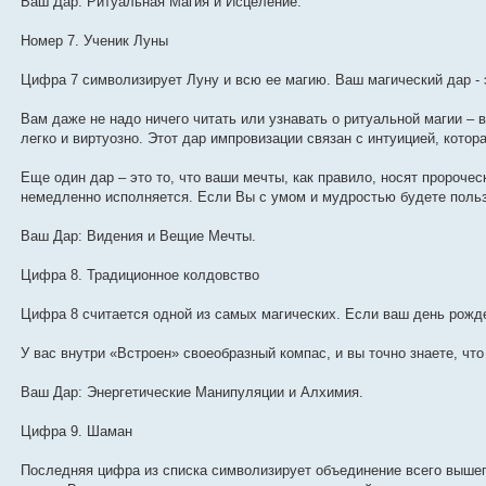
Ваш Дар: Ритуальная Магия и Исцеление.
Номер 7. Ученик Луны
Цифра 7 символизирует Луну и всю ее магию. Ваш магический дар - 
Вам даже не надо ничего читать или узнавать о ритуальной магии – в
легко и виртуозно. Этот дар импровизации связан с интуицией, котора
Еще один дар – это то, что ваши мечты, как правило, носят пророческ
немедленно исполняется. Если Вы с умом и мудростью будете польз
Ваш Дар: Видения и Beщие Мечты.
Цифра 8. Традиционное колдовство
Цифра 8 считается одной из самых магических. Если ваш день рожде
У вас внутри «Встроен» своеобразный компас, и вы точно знаете, что 
Ваш Дар: Энергетические Манипуляции и Алхимия.
Цифра 9. Шаман
Последняя цифра из списка символизирует объединение всего вышепе