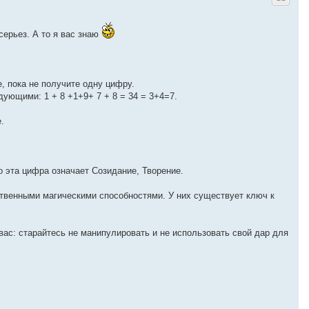
у
т
ь
серьез. А то я вас знаю
с
я
к
н
а
, пока не получите одну цифру.
ч
а
дующими: 1 + 8 +1+9+ 7 + 8 = 34 = 3+4=7.
л
у
.
о эта цифра означает Созидание, Творение.
твенными магическими способностями. У них существует ключ к
вас: старайтесь не манипулировать и не использовать свой дар для