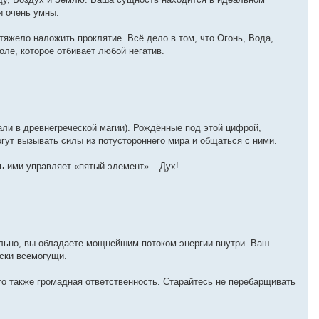
и очень умны.
 тяжело наложить проклятие. Всё дело в том, что Огонь, Вода,
оле, которое отбивает любой негатив.
али в древнегреческой магии). Рождённые под этой цифрой,
огут вызывать силы из потустороннего мира и общаться с ними.
ь ими управляет «пятый элемент» – Дух!
ельно, вы обладаете мощнейшим потоком энергии внутри. Ваш
ески всемогущи.
это также громадная ответственность. Старайтесь не перебарщивать