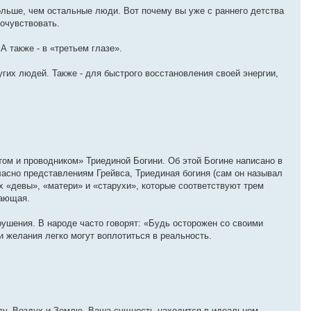
больше, чем остальные люди. Вот почему вы уже с раннего детства
сочувствовать.
А также - в «третьем глазе».
угих людей. Также - для быстрого восстановления своей энергии,
ом и проводником» Триединой Богини. Об этой Богине написано в
ласно представлениям Грейвса, Триединая богиня (сам он называл
 «девы», «матери» и «старухи», которые соответствуют трем
вающая.
рушения. В народе часто говорят: «Будь осторожен со своими
 и желания легко могут воплотиться в реальность.
ду, Воздух и Землю. Ваша сущность находится в идеальном