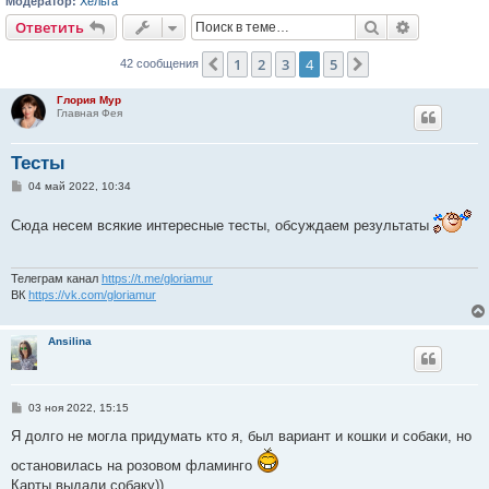
Модератор:
Хельга
Поиск
Расширен
Ответить
1
2
3
4
5
Пред.
След.
42 сообщения
Глория Мур
Главная Фея
Тесты
С
04 май 2022, 10:34
о
о
Сюда несем всякие интересные тесты, обсуждаем результаты
б
щ
е
н
и
Телеграм канал
https://t.me/gloriamur
е
ВК
https://vk.com/gloriamur
Ansilina
С
03 ноя 2022, 15:15
о
о
Я долго не могла придумать кто я, был вариант и кошки и собаки, но
б
щ
остановилась на розовом фламинго
е
Карты выдали собаку))
н