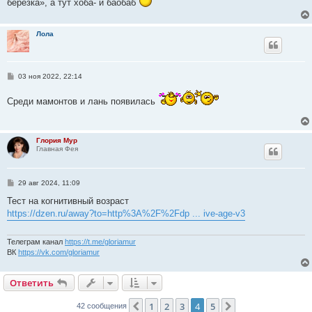
березка», а тут хоба- и баобаб
и
е
Лола
С
03 ноя 2022, 22:14
о
о
Среди мамонтов и лань появилась
б
щ
е
н
и
Глория Мур
е
Главная Фея
С
29 авг 2024, 11:09
о
о
Тест на когнитивный возраст
б
https://dzen.ru/away?to=http%3A%2F%2Fdp ... ive-age-v3
щ
е
н
и
Телеграм канал
https://t.me/gloriamur
е
ВК
https://vk.com/gloriamur
Ответить
1
2
3
4
5
Пред.
След.
42 сообщения