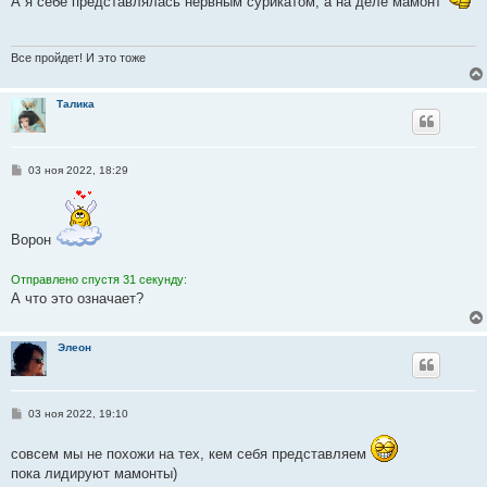
А я себе представлялась нервным сурикатом, а на деле мамонт
б
щ
е
н
и
Все пройдет! И это тоже
е
Талика
С
03 ноя 2022, 18:29
о
о
б
щ
е
Ворон
н
и
е
Отправлено спустя 31 секунду:
А что это означает?
Элеон
С
03 ноя 2022, 19:10
о
о
совсем мы не похожи на тех, кем себя представляем
б
щ
пока лидируют мамонты)
е