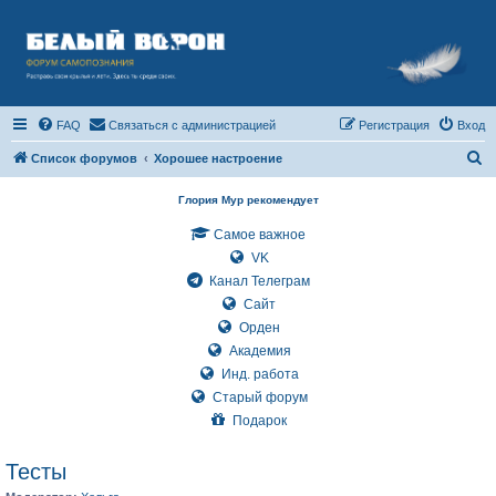
FAQ
Связаться с администрацией
Регистрация
Вход
П
Список форумов
Хорошее настроение
о
Глория Мур рекомендует
и
Самое важное
с
VK
к
Канал Телеграм
Сайт
Орден
Академия
Инд. работа
Старый форум
Подарок
Тесты