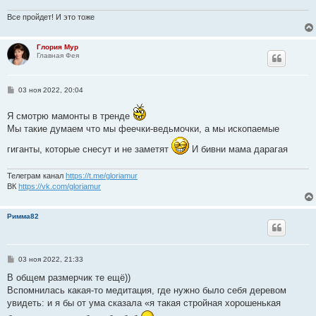
н
и
Все пройдет! И это тоже
е
Глория Мур
Главная Фея
С
03 ноя 2022, 20:04
о
о
Я смотрю мамонты в тренде
б
щ
Мы такие думаем что мы феечки-ведьмочки, а мы ископаемые
е
н
гиганты, которые снесут и не заметят
И бивни мама дарагая
и
е
Телеграм канал
https://t.me/gloriamur
ВК
https://vk.com/gloriamur
Римма82
С
03 ноя 2022, 21:33
о
о
В общем размерчик те ещё))
б
Вспомнилась какая-то медитация, где нужно было себя деревом
щ
е
увидеть: и я бы от ума сказала «я такая стройная хорошенькая
н