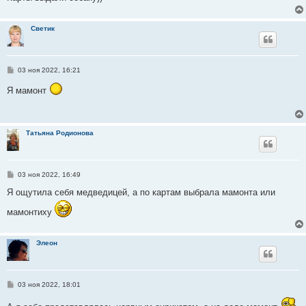
и
е
Светик
С
03 ноя 2022, 16:21
о
о
Я мамонт
б
щ
е
н
и
Татьяна Родионова
е
С
03 ноя 2022, 16:49
о
о
Я ощутила себя медведицей, а по картам выбрала мамонта или
б
щ
мамонтиху
е
н
и
е
Элеон
С
03 ноя 2022, 18:01
о
о