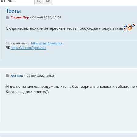
Поиск
Расширенный поиск
Тесты
С
Глория Мур
»
04 май 2022, 10:34
о
о
Сюда несем всякие интересные тесты, обсуждаем результаты
б
щ
е
н
и
Телеграм канал
https://t.me/gloriamur
е
ВК
https://vk.com/gloriamur
С
Ansilina
»
03 ноя 2022, 15:15
о
о
Я долго не могла придумать кто я, был вариант и кошки и собаки, н
б
щ
Карты выдали собаку))
е
н
и
е