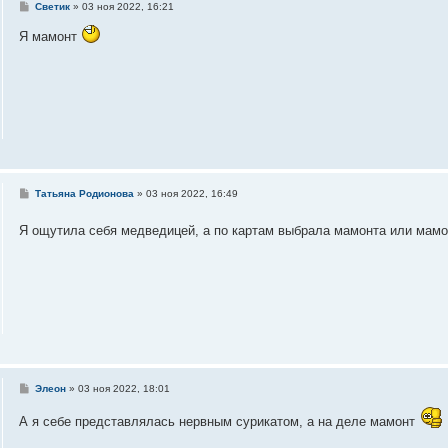
С
Светик
»
03 ноя 2022, 16:21
о
о
Я мамонт
б
щ
е
н
и
е
С
Татьяна Родионова
»
03 ноя 2022, 16:49
о
о
Я ощутила себя медведицей, а по картам выбрала мамонта или мам
б
щ
е
н
и
е
С
Элеон
»
03 ноя 2022, 18:01
о
о
А я себе представлялась нервным сурикатом, а на деле мамонт
б
щ
е