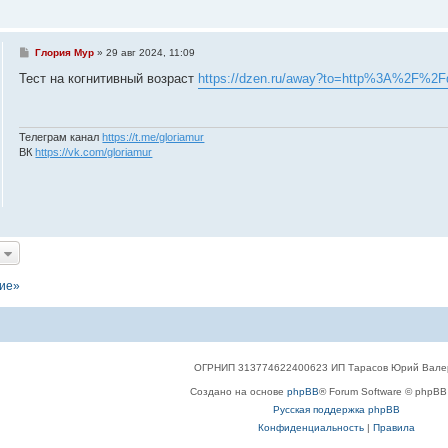
С
Глория Мур
»
29 авг 2024, 11:09
о
о
Тест на когнитивный возраст
https://dzen.ru/away?to=http%3A%2F%2Fdp
б
щ
е
н
и
Телеграм канал
https://t.me/gloriamur
е
ВК
https://vk.com/gloriamur
ние»
ОГРНИП 313774622400623 ИП Тарасов Юрий Вале
Создано на основе
phpBB
® Forum Software © phpBB 
Русская поддержка phpBB
Конфиденциальность
|
Правила