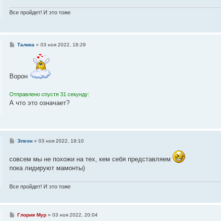
н
и
Все пройдет! И это тоже
е
С
Талика
»
03 ноя 2022, 18:29
о
о
б
щ
е
Ворон
н
и
е
Отправлено спустя 31 секунду:
А что это означает?
С
Элеон
»
03 ноя 2022, 19:10
о
о
совсем мы не похожи на тех, кем себя представляем
б
щ
пока лидируют мамонты)
е
н
и
Все пройдет! И это тоже
е
С
Глория Мур
»
03 ноя 2022, 20:04
о