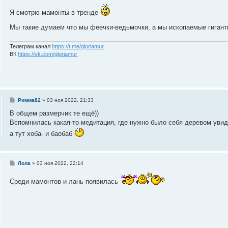
о
Я смотрю мамонты в тренде
б
щ
е
Мы такие думаем что мы феечки-ведьмочки, а мы ископаемые гигант
н
и
е
Телеграм канал
https://t.me/gloriamur
ВК
https://vk.com/gloriamur
С
Римма82
»
03 ноя 2022, 21:33
о
о
В общем размерчик те ещё))
б
Вспомнилась какая-то медитация, где нужно было себя деревом увиде
щ
е
а тут хоба- и баобаб
н
и
е
С
Лола
»
03 ноя 2022, 22:14
о
о
Среди мамонтов и лань появилась
б
щ
е
н
и
е