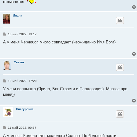
отзывается
н
и
е
Илана
С
10 май 2022, 13:17
о
о
А у меня Чернобог, много совпадает (неожиданно Имя Бога)
б
щ
е
н
и
Светик
е
С
10 май 2022, 17:20
о
о
У меня солнышко (Ярило, Бог Страсти и Плодородия). Многое про
б
меня))
щ
е
н
и
Снегурочка
е
С
11 май 2022, 00:37
о
о
А у меня - Коляда, Бог молодого Солнца. По большей части