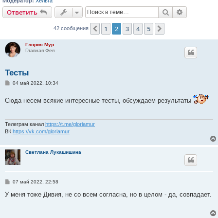
Модератор:
Хельга
Поиск
Расширен
Ответить
1
2
3
4
5
Пред.
След.
42 сообщения
Глория Мур
Главная Фея
Тесты
С
04 май 2022, 10:34
о
о
Сюда несем всякие интересные тесты, обсуждаем результаты
б
щ
е
н
и
Телеграм канал
https://t.me/gloriamur
е
ВК
https://vk.com/gloriamur
Светлана Лукашишина
С
07 май 2022, 22:58
о
о
У меня тоже Дивия, не со всем согласна, но в целом - да, совпадает.
б
щ
е
н