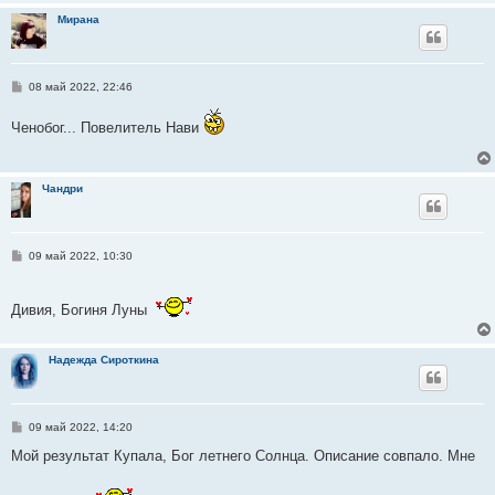
и
Мирана
е
С
08 май 2022, 22:46
о
о
Ченобог... Повелитель Нави
б
щ
е
н
и
Чандри
е
С
09 май 2022, 10:30
о
о
б
Дивия, Богиня Луны
щ
е
н
и
Надежда Сироткина
е
С
09 май 2022, 14:20
о
о
Мой результат Купала, Бог летнего Солнца. Описание совпало. Мне
б
щ
е