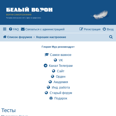
FAQ
Связаться с администрацией
Регистрация
Вход
П
Список форумов
Хорошее настроение
о
Глория Мур рекомендует
и
Самое важное
с
VK
к
Канал Телеграм
Сайт
Орден
Академия
Инд. работа
Старый форум
Подарок
Тесты