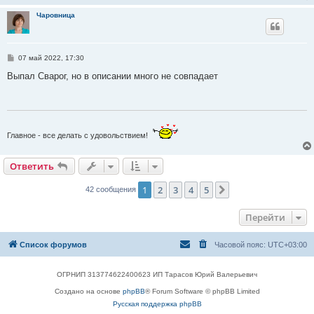
Чаровница
С
07 май 2022, 17:30
о
о
Выпал Сварог, но в описании много не совпадает
б
щ
е
н
и
е
Главное - все делать с удовольствием!
Ответить
1
2
3
4
5
След.
42 сообщения
Перейти
Список форумов
Часовой пояс:
UTC+03:00
ОГРНИП 313774622400623 ИП Тарасов Юрий Валерьевич
Создано на основе
phpBB
® Forum Software © phpBB Limited
Русская поддержка phpBB