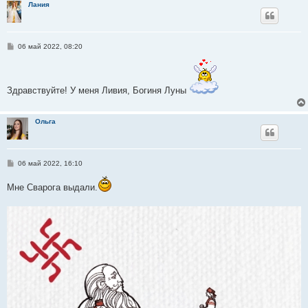
Лания
е
С
06 май 2022, 08:20
о
о
б
щ
е
Здравствуйте! У меня Ливия, Богиня Луны
н
и
е
Ольга
С
06 май 2022, 16:10
о
о
Мне Сварога выдали.
б
щ
е
н
и
е