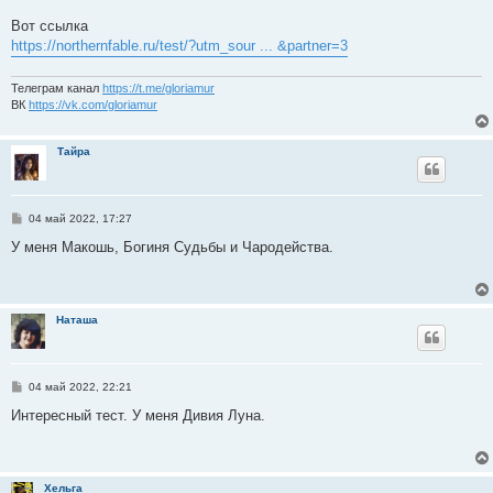
и
е
Вот ссылка
https://northernfable.ru/test/?utm_sour ... &partner=3
Телеграм канал
https://t.me/gloriamur
ВК
https://vk.com/gloriamur
Тайра
С
04 май 2022, 17:27
о
о
У меня Макошь, Богиня Судьбы и Чародейства.
б
щ
е
н
и
Наташа
е
С
04 май 2022, 22:21
о
о
Интересный тест. У меня Дивия Луна.
б
щ
е
н
и
Хельга
е