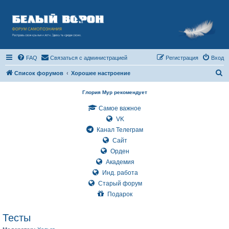
FAQ
Связаться с администрацией
Регистрация
Вход
П
Список форумов
Хорошее настроение
о
Глория Мур рекомендует
и
Самое важное
с
VK
к
Канал Телеграм
Сайт
Орден
Академия
Инд. работа
Старый форум
Подарок
Тесты