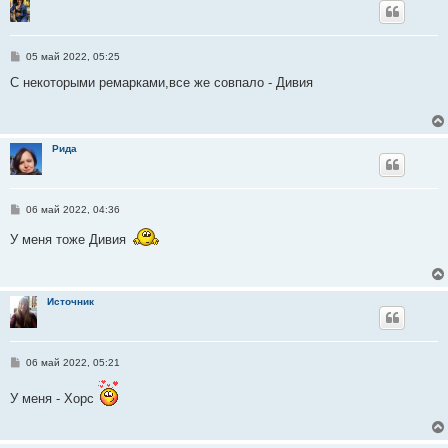
С
05 май 2022, 05:25
о
о
С некоторыми ремарками,все же совпало - Дивия
б
щ
е
н
и
Рида
е
С
06 май 2022, 04:36
о
о
У меня тоже Дивия
б
щ
е
н
и
Источник
е
С
06 май 2022, 05:21
о
о
У меня - Хорс
б
щ
е
н
и