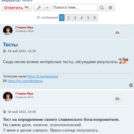
Модератор:
Хельга
Поиск
Расширен
Ответить
1
2
3
4
5
След.
42 сообщения
Глория Мур
Главная Фея
Тесты
С
04 май 2022, 10:34
о
о
Сюда несем всякие интересные тесты, обсуждаем результаты
б
щ
е
н
и
Телеграм канал
https://t.me/gloriamur
е
ВК
https://vk.com/gloriamur
Глория Мур
Главная Фея
С
04 май 2022, 10:36
о
о
Тест на определение своего славянского бога-покровителя.
б
На самом деле, конечно, психологический.
щ
е
У меня в целом совпало. Ярило-солнце получилось.
н