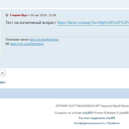
С
Глория Мур
»
29 авг 2024, 11:09
о
о
Тест на когнитивный возраст
https://dzen.ru/away?to=http%3A%2F%2Fdp
б
щ
е
н
и
Телеграм канал
https://t.me/gloriamur
е
ВК
https://vk.com/gloriamur
ние»
ОГРНИП 313774622400623 ИП Тарасов Юрий Вале
Создано на основе
phpBB
® Forum Software © phpBB 
Русская поддержка phpBB
Конфиденциальность
|
Правила