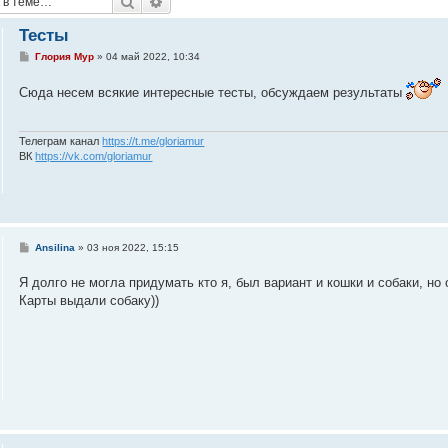
Поиск
Расширенный поиск
Тесты
С
Глория Мур
»
04 май 2022, 10:34
о
о
Сюда несем всякие интересные тесты, обсуждаем результаты
б
щ
е
н
и
Телеграм канал
https://t.me/gloriamur
е
ВК
https://vk.com/gloriamur
С
Ansilina
»
03 ноя 2022, 15:15
о
о
Я долго не могла придумать кто я, был вариант и кошки и собаки, н
б
щ
Карты выдали собаку))
е
н
и
е