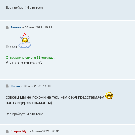
н
и
Все пройдет! И это тоже
е
С
Талика
»
03 ноя 2022, 18:29
о
о
б
щ
е
Ворон
н
и
е
Отправлено спустя 31 секунду:
А что это означает?
С
Элеон
»
03 ноя 2022, 19:10
о
о
совсем мы не похожи на тех, кем себя представляем
б
щ
пока лидируют мамонты)
е
н
и
Все пройдет! И это тоже
е
С
Глория Мур
»
03 ноя 2022, 20:04
о