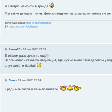
о
Я смотрю мамонты в тренде
б
щ
е
Мы такие думаем что мы феечки-ведьмочки, а мы ископаемые гигант
н
и
е
Телеграм канал
https://t.me/gloriamur
ВК
https://vk.com/gloriamur
С
Римма82
»
03 ноя 2022, 21:33
о
о
В общем размерчик те ещё))
б
Вспомнилась какая-то медитация, где нужно было себя деревом увиде
щ
е
а тут хоба- и баобаб
н
и
е
С
Лола
»
03 ноя 2022, 22:14
о
о
Среди мамонтов и лань появилась
б
щ
е
н
и
е