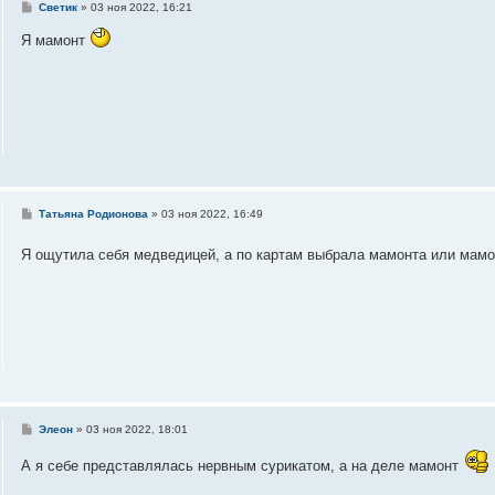
С
Светик
»
03 ноя 2022, 16:21
о
о
Я мамонт
б
щ
е
н
и
е
С
Татьяна Родионова
»
03 ноя 2022, 16:49
о
о
Я ощутила себя медведицей, а по картам выбрала мамонта или мам
б
щ
е
н
и
е
С
Элеон
»
03 ноя 2022, 18:01
о
о
А я себе представлялась нервным сурикатом, а на деле мамонт
б
щ
е