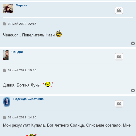
и
Мирана
е
С
08 май 2022, 22:46
о
о
Ченобог... Повелитель Нави
б
щ
е
н
и
Чандри
е
С
09 май 2022, 10:30
о
о
б
Дивия, Богиня Луны
щ
е
н
и
Надежда Сироткина
е
С
09 май 2022, 14:20
о
о
Мой результат Купала, Бог летнего Солнца. Описание совпало. Мне
б
щ
е