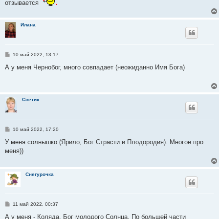
отзывается
н
и
е
Илана
С
10 май 2022, 13:17
о
о
А у меня Чернобог, много совпадает (неожиданно Имя Бога)
б
щ
е
н
и
Светик
е
С
10 май 2022, 17:20
о
о
У меня солнышко (Ярило, Бог Страсти и Плодородия). Многое про
б
меня))
щ
е
н
и
Снегурочка
е
С
11 май 2022, 00:37
о
о
А у меня - Коляда, Бог молодого Солнца. По большей части