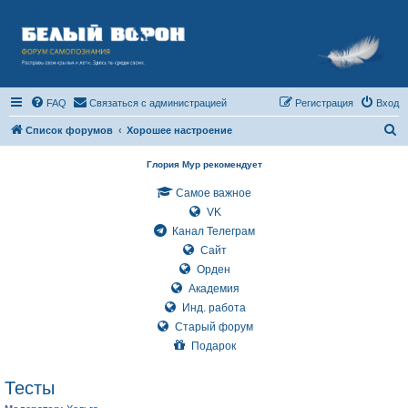
FAQ
Связаться с администрацией
Регистрация
Вход
П
Список форумов
Хорошее настроение
о
Глория Мур рекомендует
и
Самое важное
с
VK
к
Канал Телеграм
Сайт
Орден
Академия
Инд. работа
Старый форум
Подарок
Тесты