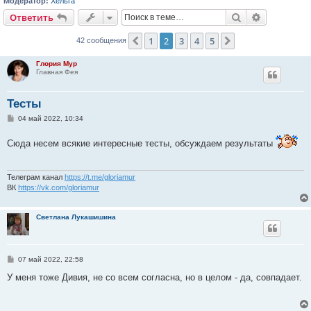
Модератор:
Хельга
Поиск
Расширен
Ответить
1
2
3
4
5
Пред.
След.
42 сообщения
Глория Мур
Главная Фея
Тесты
С
04 май 2022, 10:34
о
о
Сюда несем всякие интересные тесты, обсуждаем результаты
б
щ
е
н
и
Телеграм канал
https://t.me/gloriamur
е
ВК
https://vk.com/gloriamur
Светлана Лукашишина
С
07 май 2022, 22:58
о
о
У меня тоже Дивия, не со всем согласна, но в целом - да, совпадает.
б
щ
е
н