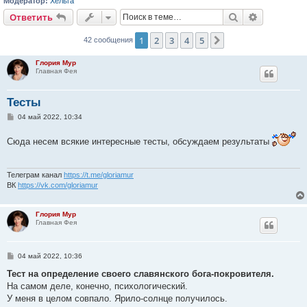
Модератор:
Хельга
Поиск
Расширен
Ответить
1
2
3
4
5
След.
42 сообщения
Глория Мур
Главная Фея
Тесты
С
04 май 2022, 10:34
о
о
Сюда несем всякие интересные тесты, обсуждаем результаты
б
щ
е
н
и
Телеграм канал
https://t.me/gloriamur
е
ВК
https://vk.com/gloriamur
Глория Мур
Главная Фея
С
04 май 2022, 10:36
о
о
Тест на определение своего славянского бога-покровителя.
б
На самом деле, конечно, психологический.
щ
е
У меня в целом совпало. Ярило-солнце получилось.
н