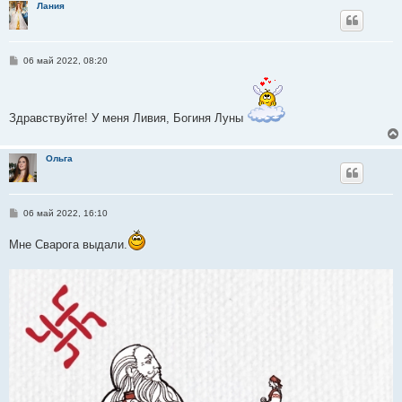
Лания
е
С
06 май 2022, 08:20
о
о
б
щ
е
Здравствуйте! У меня Ливия, Богиня Луны
н
и
е
Ольга
С
06 май 2022, 16:10
о
о
Мне Сварога выдали.
б
щ
е
н
и
е