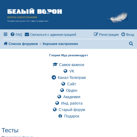
FAQ
Связаться с администрацией
Регистрация
Вход
П
Список форумов
Хорошее настроение
о
Глория Мур рекомендует
и
Самое важное
с
VK
к
Канал Телеграм
Сайт
Орден
Академия
Инд. работа
Старый форум
Подарок
Тесты