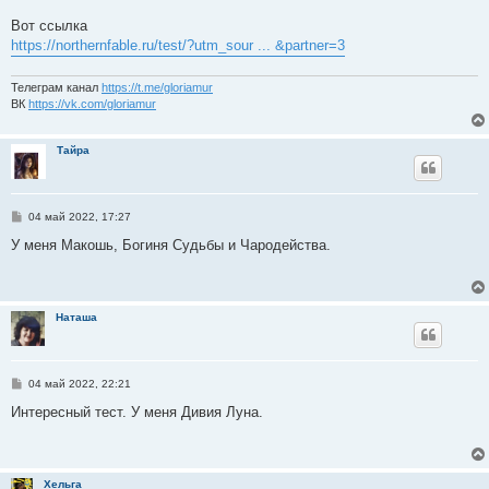
и
е
Вот ссылка
https://northernfable.ru/test/?utm_sour ... &partner=3
Телеграм канал
https://t.me/gloriamur
ВК
https://vk.com/gloriamur
Тайра
С
04 май 2022, 17:27
о
о
У меня Макошь, Богиня Судьбы и Чародейства.
б
щ
е
н
и
Наташа
е
С
04 май 2022, 22:21
о
о
Интересный тест. У меня Дивия Луна.
б
щ
е
н
и
Хельга
е