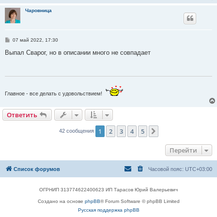
Чаровница
С
07 май 2022, 17:30
о
о
Выпал Сварог, но в описании много не совпадает
б
щ
е
н
и
е
Главное - все делать с удовольствием!
Ответить
1
2
3
4
5
След.
42 сообщения
Перейти
Список форумов
Часовой пояс:
UTC+03:00
ОГРНИП 313774622400623 ИП Тарасов Юрий Валерьевич
Создано на основе
phpBB
® Forum Software © phpBB Limited
Русская поддержка phpBB