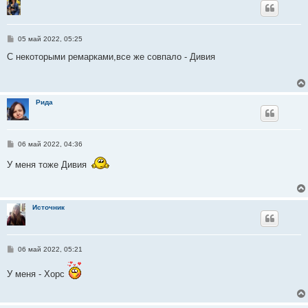
С
05 май 2022, 05:25
о
о
С некоторыми ремарками,все же совпало - Дивия
б
щ
е
н
и
Рида
е
С
06 май 2022, 04:36
о
о
У меня тоже Дивия
б
щ
е
н
и
Источник
е
С
06 май 2022, 05:21
о
о
У меня - Хорс
б
щ
е
н
и