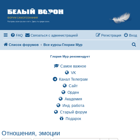
FAQ
Связаться с администрацией
Регистрация
Вход
П
Список форумов
Все курсы Глории Мур
о
Глория Мур рекомендует
и
Самое важное
с
VK
к
Канал Телеграм
Сайт
Орден
Академия
Инд. работа
Старый форум
Подарок
Отношения, эмоции