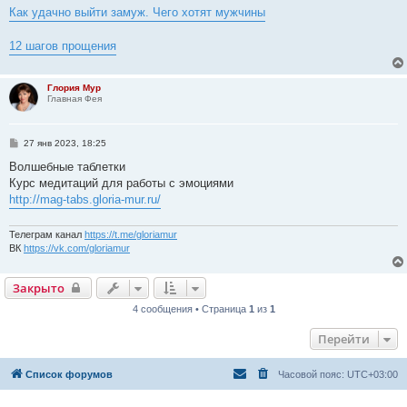
Как удачно выйти замуж. Чего хотят мужчины
12 шагов прощения
Глория Мур
Главная Фея
С
27 янв 2023, 18:25
о
о
Волшебные таблетки
б
Курс медитаций для работы с эмоциями
щ
е
http://mag-tabs.gloria-mur.ru/
н
и
е
Телеграм канал
https://t.me/gloriamur
ВК
https://vk.com/gloriamur
Закрыто
4 сообщения • Страница
1
из
1
Перейти
Список форумов
Часовой пояс:
UTC+03:00