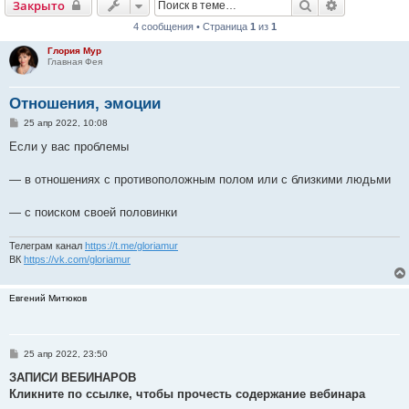
Поиск
Расширенн
Закрыто
4 сообщения • Страница
1
из
1
Глория Мур
Главная Фея
Отношения, эмоции
С
25 апр 2022, 10:08
о
о
Если у вас проблемы
б
щ
е
— в отношениях с противоположным полом или с близкими людьми
н
и
е
— с поиском своей половинки
Телеграм канал
https://t.me/gloriamur
ВК
https://vk.com/gloriamur
Евгений Митюков
С
25 апр 2022, 23:50
о
о
ЗАПИСИ ВЕБИНАРОВ
б
Кликните по ссылке, чтобы прочесть содержание вебинара
щ
е