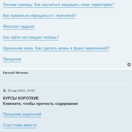
Личные границы. Как научиться защищать свою территорию?
Как правильно обращаться с мужчиной?
Женская гордыня
Как найти настоящую любовь?
Идеальная жена. Как сделать жизнь в браке гармоничной?
Прощение
Евгений Митюков
С
25 апр 2022, 23:52
о
о
КУРСЫ КОРОТКИЕ
б
Кликните, чтобы прочесть содержание
щ
е
н
Прощение родителей
и
е
Счастливы вместе