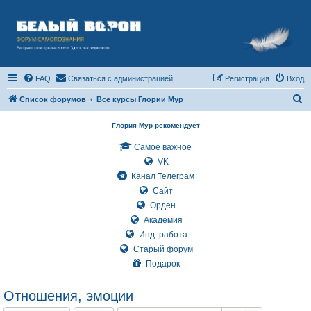
FAQ
Связаться с администрацией
Регистрация
Вход
П
Список форумов
Все курсы Глории Мур
о
Глория Мур рекомендует
и
Самое важное
с
VK
к
Канал Телеграм
Сайт
Орден
Академия
Инд. работа
Старый форум
Подарок
Отношения, эмоции