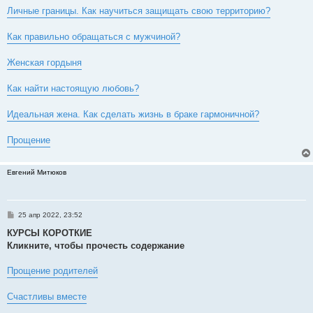
Личные границы. Как научиться защищать свою территорию?
Как правильно обращаться с мужчиной?
Женская гордыня
Как найти настоящую любовь?
Идеальная жена. Как сделать жизнь в браке гармоничной?
Прощение
Евгений Митюков
С
25 апр 2022, 23:52
о
о
КУРСЫ КОРОТКИЕ
б
Кликните, чтобы прочесть содержание
щ
е
н
Прощение родителей
и
е
Счастливы вместе