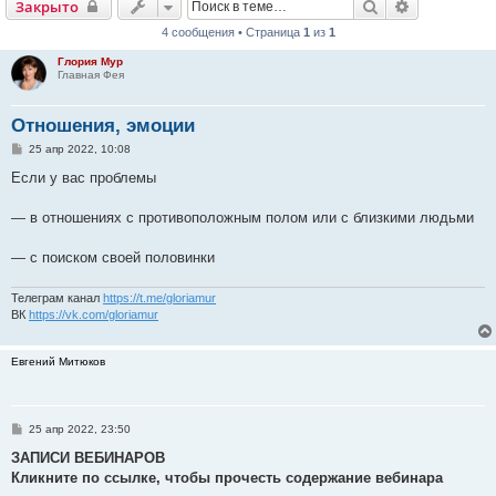
Поиск
Расширенн
Закрыто
4 сообщения • Страница
1
из
1
Глория Мур
Главная Фея
Отношения, эмоции
С
25 апр 2022, 10:08
о
о
Если у вас проблемы
б
щ
е
— в отношениях с противоположным полом или с близкими людьми
н
и
е
— с поиском своей половинки
Телеграм канал
https://t.me/gloriamur
ВК
https://vk.com/gloriamur
Евгений Митюков
С
25 апр 2022, 23:50
о
о
ЗАПИСИ ВЕБИНАРОВ
б
Кликните по ссылке, чтобы прочесть содержание вебинара
щ
е