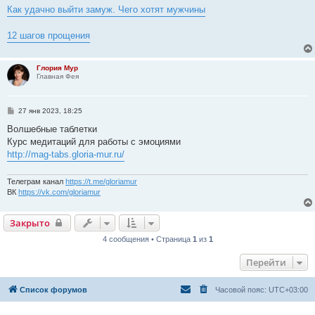
Как удачно выйти замуж. Чего хотят мужчины
12 шагов прощения
Глория Мур
Главная Фея
С
27 янв 2023, 18:25
о
о
Волшебные таблетки
б
Курс медитаций для работы с эмоциями
щ
е
http://mag-tabs.gloria-mur.ru/
н
и
е
Телеграм канал
https://t.me/gloriamur
ВК
https://vk.com/gloriamur
Закрыто
4 сообщения • Страница
1
из
1
Перейти
Список форумов
Часовой пояс:
UTC+03:00