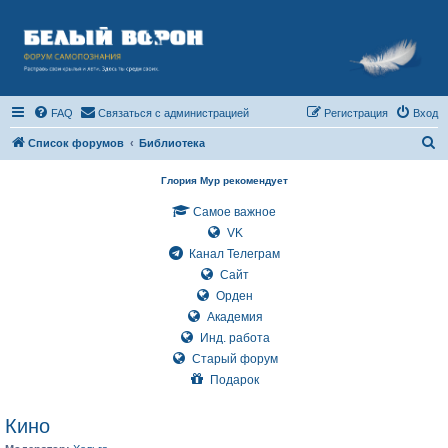
FAQ
Связаться с администрацией
Регистрация
Вход
П
Список форумов
Библиотека
о
Глория Мур рекомендует
и
Самое важное
с
VK
к
Канал Телеграм
Сайт
Орден
Академия
Инд. работа
Старый форум
Подарок
Кино