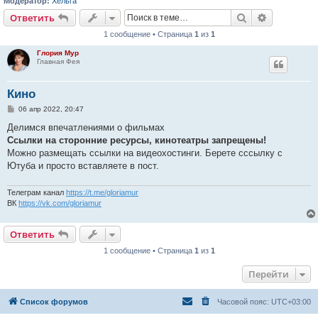
Модератор:
Хельга
Поиск
Расширен
Ответить
1 сообщение • Страница
1
из
1
Глория Мур
Главная Фея
Кино
С
06 апр 2022, 20:47
о
о
Делимся впечатлениями о фильмах
б
Ссылки на сторонние ресурсы, кинотеатры запрещены!
щ
е
Можно размещать ссылки на видеохостинги. Берете сссылку с
н
Ютуба и просто вставляете в пост.
и
е
Телеграм канал
https://t.me/gloriamur
ВК
https://vk.com/gloriamur
Ответить
1 сообщение • Страница
1
из
1
Перейти
Список форумов
Часовой пояс:
UTC+03:00