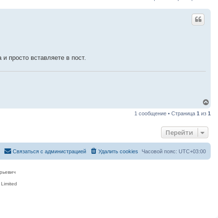
и просто вставляете в пост.
В
е
1 сообщение • Страница
1
из
1
р
н
у
Перейти
т
ь
с
Связаться с администрацией
Удалить cookies
Часовой пояс:
UTC+03:00
я
к
н
рьевич
а
ч
Limited
а
л
у