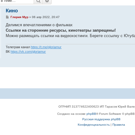
Поиск
Расширенный поиск
Кино
С
Глория Мур
»
06 апр 2022, 20:47
о
о
Делимся впечатлениями о фильмах
б
Ссылки на сторонние ресурсы, кинотеатры запрещены!
щ
е
Можно размещать ссылки на видеохостинги. Берете сссылку с Ютуба 
н
и
е
Телеграм канал
https://t.me/gloriamur
ВК
https://vk.com/gloriamur
ОГРНИП 313774622400623 ИП Тарасов Юрий Вале
Создано на основе
phpBB
® Forum Software © phpBB 
Русская поддержка phpBB
Конфиденциальность
|
Правила