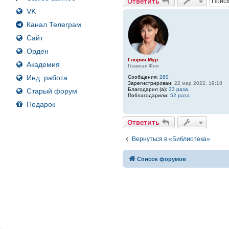
Ответить
VK
Канал Телеграм
Сайт
Орден
Глория Мур
Академия
Главная Фея
Инд. работа
Сообщения:
280
Зарегистрирован:
22 мар 2022, 19:18
Благодарил (а):
33 раза
Старый форум
Поблагодарили:
52 раза
Подарок
Ответить
Вернуться в «Библиотека»
Список форумов