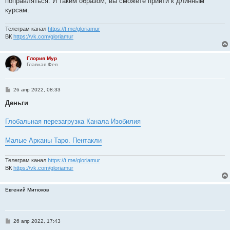
поправляться. И таким образом, вы сможете прийти к длинным
курсам.
Телеграм канал
https://t.me/gloriamur
ВК
https://vk.com/gloriamur
Глория Мур
Главная Фея
С
26 апр 2022, 08:33
о
о
Деньги
б
щ
е
Глобальная перезагрузка Канала Изобилия
н
и
е
Малые Арканы Таро. Пентакли
Телеграм канал
https://t.me/gloriamur
ВК
https://vk.com/gloriamur
Евгений Митюков
С
26 апр 2022, 17:43
о