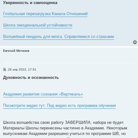
о
Уверенность и самооценка
б
щ
е
Глобальная перезагрузка Канала Отношений
н
и
е
Школа эмоциональной устойчивости
Волшебный пендель для мозга. Справляемся со страхами
Евгений Митюков
С
26 апр 2022, 17:51
о
о
Духовность и осознанность
б
щ
е
н
Академия развития сознания «Вертикаль»
и
е
Посмотрите видео тут. Под видео есть программа обучения
Школа волшебства свою работу ЗАВЕРШИЛА, набора не будет.
Материалы Школы перенесены частично в Академию. Некоторым
выпускникам Академии разрешено учиться по программе ШВ, но