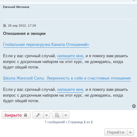
Евгений Митюков
С
28 апр 2022, 17:29
о
о
Отношения и эмоции
б
щ
е
Глобальная перезагрузка Канала Отношений»
н
и
е
Если у вас срочный случай,
напишите мне
, и я помогу вам решить
вопрос с досрочным набором на этот курс, не дожидаясь, когда
будет общий поток.
Школа Женской Силы. Уверенность в себе и счастливые отношения
Если у вас срочный случай,
напишите мне
, и я помогу вам решить
вопрос с досрочным набором на этот курс, не дожидаясь, когда
будет общий поток.
Закрыто
7 сообщений • Страница
1
из
1
Перейти