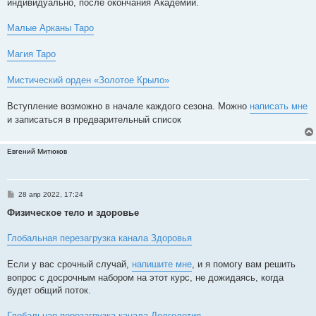
индивидуально, после окончания Академии.
Малые Арканы Таро
Магия Таро
Мистический орден «Золотое Крыло»
Вступление возможно в начале каждого сезона. Можно
написать мне
и записаться в предварительный список
Евгений Митюков
С
28 апр 2022, 17:24
о
о
Физическое тело и здоровье
б
щ
е
Глобальная перезагрузка канала Здоровья
н
и
е
Если у вас срочный случай,
напишите мне
, и я помогу вам решить
вопрос с досрочным набором на этот курс, не дожидаясь, когда
будет общий поток.
Глобальная перезагрузка канала Долголетия