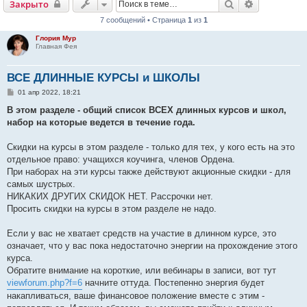
Поиск
Расширенн
Закрыто
7 сообщений • Страница
1
из
1
Глория Мур
Главная Фея
ВСЕ ДЛИННЫЕ КУРСЫ и ШКОЛЫ
С
01 апр 2022, 18:21
о
о
В этом разделе - общий список ВСЕХ длинных курсов и школ,
б
набор на которые ведется в течение года.
щ
е
н
Скидки на курсы в этом разделе - только для тех, у кого есть на это
и
е
отдельное право: учащихся коучинга, членов Ордена.
При наборах на эти курсы также действуют акционные скидки - для
самых шустрых.
НИКАКИХ ДРУГИХ СКИДОК НЕТ. Рассрочки нет.
Просить скидки на курсы в этом разделе не надо.
Если у вас не хватает средств на участие в длинном курсе, это
означает, что у вас пока недостаточно энергии на прохождение этого
курса.
Обратите внимание на короткие, или вебинары в записи, вот тут
viewforum.php?f=6
начните оттуда. Постепенно энергия будет
накапливаться, ваше финансовое положение вместе с этим -