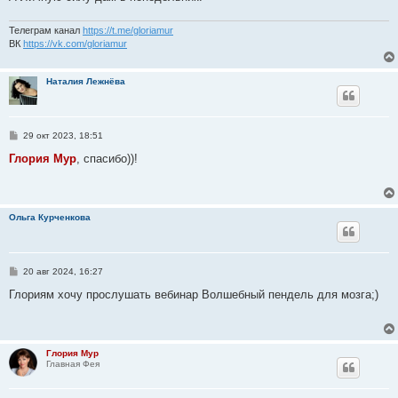
и
е
Телеграм канал
https://t.me/gloriamur
ВК
https://vk.com/gloriamur
Наталия Лежнёва
С
29 окт 2023, 18:51
о
о
Глория Мур
, спасибо))!
б
щ
е
н
и
Ольга Курченкова
е
С
20 авг 2024, 16:27
о
о
Глориям хочу прослушать вебинар Волшебный пендель для мозга;)
б
щ
е
н
и
Глория Мур
е
Главная Фея