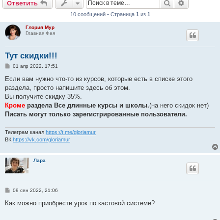
Поиск
Расширен
Ответить
10 сообщений • Страница
1
из
1
Глория Мур
Главная Фея
Тут скидки!!!
С
01 апр 2022, 17:51
о
о
Если вам нужно что-то из курсов, которые есть в списке этого
б
раздела, просто напишите здесь об этом.
щ
е
Вы получите скидку 35%.
н
Кроме
раздела Все длинные курсы и школы.
(на него скидок нет)
и
е
Писать могут только зарегистрированные пользователи.
Телеграм канал
https://t.me/gloriamur
ВК
https://vk.com/gloriamur
Лара
С
09 сен 2022, 21:06
о
о
Как можно приобрести урок по кастовой системе?
б
щ
е