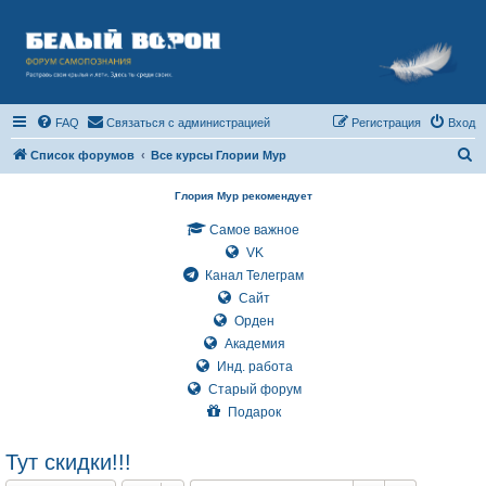
FAQ
Связаться с администрацией
Регистрация
Вход
П
Список форумов
Все курсы Глории Мур
о
Глория Мур рекомендует
и
Самое важное
с
VK
к
Канал Телеграм
Сайт
Орден
Академия
Инд. работа
Старый форум
Подарок
Тут скидки!!!