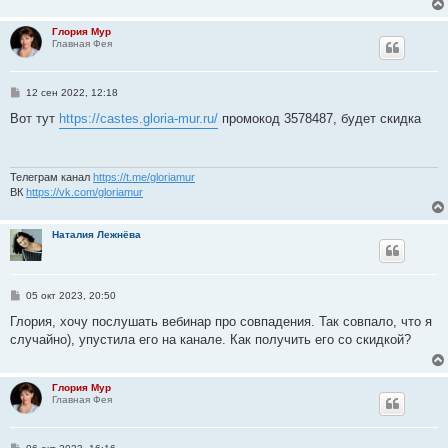
н
и
Глория Мур
е
Главная Фея
С
12 сен 2022, 12:18
о
о
Вот тут
https://castes.gloria-mur.ru/
промокод 3578487, будет скидка
б
щ
е
н
и
Телеграм канал
https://t.me/gloriamur
е
ВК
https://vk.com/gloriamur
Наталия Лежнёва
С
05 окт 2023, 20:50
о
о
Глория, хочу послушать вебинар про совпадения. Так совпало, что я
б
случайно), упустила его на канале. Как получить его со скидкой?
щ
е
н
и
Глория Мур
е
Главная Фея
С