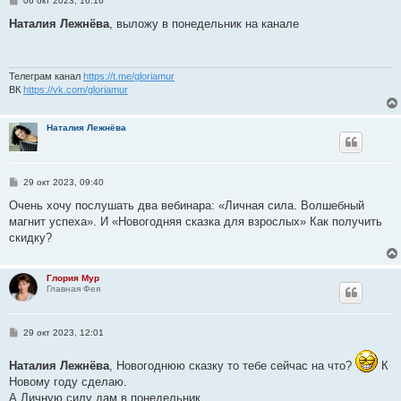
06 окт 2023, 16:16
о
о
Наталия Лежнёва
, выложу в понедельник на канале
б
щ
е
н
и
Телеграм канал
https://t.me/gloriamur
е
ВК
https://vk.com/gloriamur
Наталия Лежнёва
С
29 окт 2023, 09:40
о
о
Очень хочу послушать два вебинара: «Личная сила. Волшебный
б
магнит успеха». И «Новогодняя сказка для взрослых» Как получить
щ
е
скидку?
н
и
е
Глория Мур
Главная Фея
С
29 окт 2023, 12:01
о
о
Наталия Лежнёва
б
, Новогоднюю сказку то тебе сейчас на что?
К
щ
Новому году сделаю.
е
А Личную силу дам в понедельник.
н