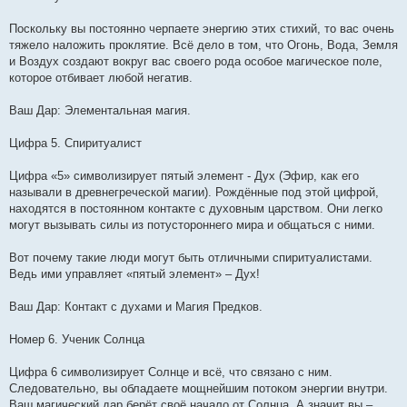
Поскольку вы постоянно черпаете энергию этих стихий, то вас очень
тяжело наложить проклятие. Всё дело в том, что Огонь, Вода, Земля
и Воздух создают вокруг вас своего рода особое магическое поле,
которое отбивает любой негатив.
Ваш Дар: Элементальная магия.
Цифра 5. Спиритуалист
Цифра «5» символизирует пятый элемент - Дух (Эфир, как его
называли в древнегреческой магии). Рождённые под этой цифрой,
находятся в постоянном контакте с духовным царством. Они легко
могут вызывать силы из потустороннего мира и общаться с ними.
Вот почему такие люди могут быть отличными спиритуалистами.
Ведь ими управляет «пятый элемент» – Дух!
Ваш Дар: Контакт с духами и Магия Предков.
Номер 6. Ученик Солнца
Цифра 6 символизирует Солнце и всё, что связано с ним.
Следовательно, вы обладаете мощнейшим потоком энергии внутри.
Ваш магический дар берёт своё начало от Солнца. А значит вы –