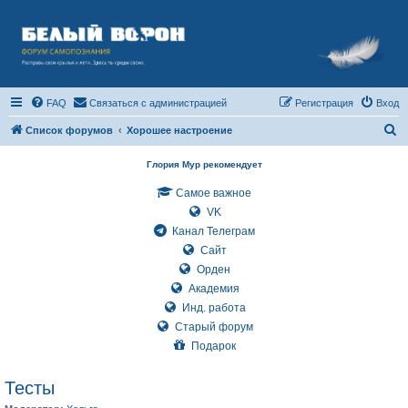
FAQ
Связаться с администрацией
Регистрация
Вход
П
Список форумов
Хорошее настроение
о
Глория Мур рекомендует
и
Самое важное
с
VK
к
Канал Телеграм
Сайт
Орден
Академия
Инд. работа
Старый форум
Подарок
Тесты