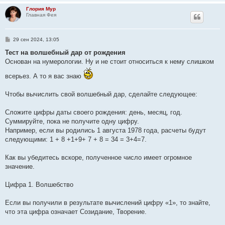
и
Глория Мур
е
Главная Фея
С
29 сен 2024, 13:05
о
о
Тест на волшебный дар от рождения
б
Основан на нумерологии. Ну и не стоит относиться к нему слишком
щ
е
всерьез. А то я вас знаю
н
и
е
Чтобы вычислить свой волшебный дар, сделайте следующее:
Сложите цифры даты своего рождения: день, месяц, год.
Суммируйте, пока не получите одну цифру.
Например, если вы родились 1 августа 1978 года, расчеты будут
следующими: 1 + 8 +1+9+ 7 + 8 = 34 = 3+4=7.
Как вы убедитесь вскоре, полученное число имеет огромное
значение.
Цифра 1. Волшебство
Если вы получили в результате вычислений цифру «1», то знайте,
что эта цифра означает Созидание, Творение.