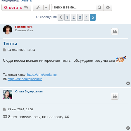
Модератор:
Хельга
Поиск
Расширен
Ответить
1
2
3
4
5
Пред.
42 сообщения
Глория Мур
Главная Фея
Тесты
С
04 май 2022, 10:34
о
о
Сюда несем всякие интересные тесты, обсуждаем результаты
б
щ
е
н
и
Телеграм канал
https://t.me/gloriamur
е
ВК
https://vk.com/gloriamur
Ольга Задорожная
С
29 авг 2024, 11:52
о
о
33.8 лет получилось, по паспорту 44
б
щ
е
н