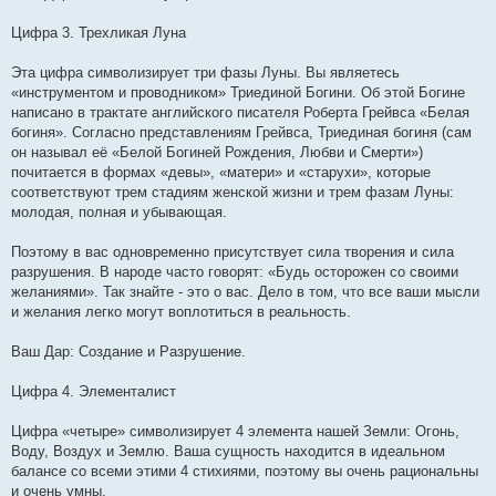
Цифра 3. Трехликая Луна
Эта цифра символизирует три фазы Луны. Вы являетесь
«инструментом и проводником» Триединой Богини. Об этой Богине
написано в трактате английского писателя Роберта Грейвса «Белая
богиня». Согласно представлениям Грейвса, Триединая богиня (сам
он называл её «Белой Богиней Рождения, Любви и Смерти»)
почитается в формах «девы», «матери» и «старухи», которые
соответствуют трем стадиям женской жизни и трем фазам Луны:
молодая, полная и убывающая.
Поэтому в вас одновременно присутствует сила творения и сила
разрушения. В народе часто говорят: «Будь осторожен со своими
желаниями». Так знайте - это о вас. Дело в том, что все ваши мысли
и желания легко могут воплотиться в реальность.
Ваш Дар: Создание и Разрушение.
Цифра 4. Элементалист
Цифра «четыре» символизирует 4 элемента нашей Земли: Огонь,
Воду, Воздух и Землю. Ваша сущность находится в идеальном
балансе со всеми этими 4 стихиями, поэтому вы очень рациональны
и очень умны.