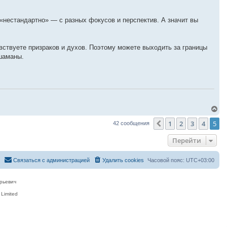
 «нестандартно» — с разных фокусов и перспектив. А значит вы
вствуете призраков и духов. Поэтому можете выходить за границы
 шаманы.
В
е
1
2
3
4
5
р
Пред.
42 сообщения
н
у
Перейти
т
ь
с
Связаться с администрацией
Удалить cookies
Часовой пояс:
UTC+03:00
я
к
н
рьевич
а
ч
Limited
а
л
у