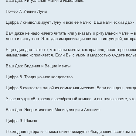
Ваш Дар: Ритуальная Магия и Исцеление.
Номер 7. Ученик Луны
Цифра 7 символизирует Луну и всю ее магию. Ваш магический дар - 
Вам даже не надо ничего читать или узнавать о ритуальной магии – в
легко и виртуозно. Этот дар импровизации связан с интуицией, котора
Еще один дар – это то, что ваши мечты, как правило, носят пророческ
немедленно исполняется. Если Вы с умом и мудростью будете польз
Ваш Дар: Видения и Beщие Мечты.
Цифра 8. Традиционное колдовство
Цифра 8 считается одной из самых магических. Если ваш день рожде
У вас внутри «Встроен» своеобразный компас, и вы точно знаете, что 
Ваш Дар: Энергетические Манипуляции и Алхимия.
Цифра 9. Шаман
Последняя цифра из списка символизирует объединение всего вышепе