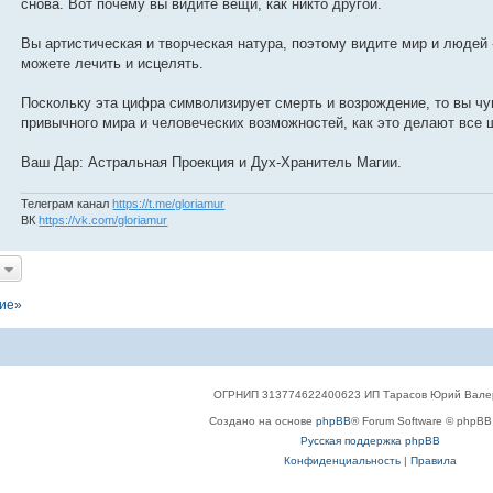
снова. Вот почему вы видите вещи, как никто другой.
Вы артистическая и творческая натура, поэтому видите мир и людей
можете лечить и исцелять.
Поскольку эта цифра символизирует смерть и возрождение, то вы чу
привычного мира и человеческих возможностей, как это делают все
Ваш Дар: Астральная Проекция и Дух-Хранитель Магии.
Телеграм канал
https://t.me/gloriamur
ВК
https://vk.com/gloriamur
ние»
ОГРНИП 313774622400623 ИП Тарасов Юрий Вале
Создано на основе
phpBB
® Forum Software © phpBB 
Русская поддержка phpBB
Конфиденциальность
|
Правила