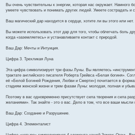
Вы очень чувствительны к энергии, которая нас окружает. Намного 
умеете чувствовать и понимать других людей. Умеете сострадать и 
Ваш магический дар находится в сердце, хотите ли вы этого или нет. 
Вы можете использовать этот дар для того, чтобы облегчать боль др
когда «заземляетесь» и устанавливаете контакт с природой.
Ваш Дар: Мечты и Интуиция.
Цифра 3. Трехликая Луна
Эта цифра символизирует три фазы Луны. Вы являетесь «инструмент
трактате английского писателя Роберта Грейвса «Белая богиня». Сог
её «Белой Богиней Рождения, Любви и Смерти») почитается в формах
стадиям женской жизни и трем фазам Луны: молодая, полная и убы
Поэтому в вас одновременно присутствует сила творения и сила раз
желаниями». Так знайте - это о вас. Дело в том, что все ваши мысли
Ваш Дар: Создание и Разрушение.
Цифра 4. Элементалист
Цифра «четыре» символизирует 4 элемента нашей Земли: Огонь, Во