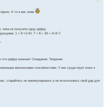
у
т
ь
серьез. А то я вас знаю
с
я
к
н
а
, пока не получите одну цифру.
ч
а
дующими: 1 + 8 +1+9+ 7 + 8 = 34 = 3+4=7.
л
у
.
о эта цифра означает Созидание, Творение.
твенными магическими способностями. У них существует ключ к
вас: старайтесь не манипулировать и не использовать свой дар для