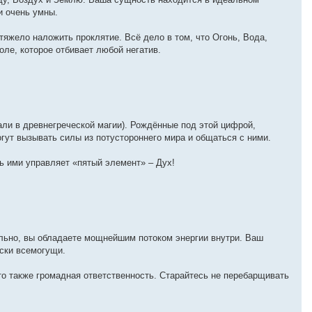
и очень умны.
 тяжело наложить проклятие. Всё дело в том, что Огонь, Вода,
оле, которое отбивает любой негатив.
али в древнегреческой магии). Рождённые под этой цифрой,
огут вызывать силы из потустороннего мира и общаться с ними.
ь ими управляет «пятый элемент» – Дух!
ельно, вы обладаете мощнейшим потоком энергии внутри. Ваш
ески всемогущи.
это также громадная ответственность. Старайтесь не перебарщивать