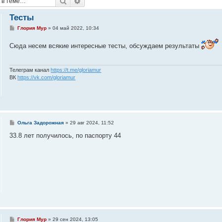
Поиск
Расширенный поиск
Тесты
С
Глория Мур
»
04 май 2022, 10:34
о
о
Сюда несем всякие интересные тесты, обсуждаем результаты
б
щ
е
н
и
Телеграм канал
https://t.me/gloriamur
е
ВК
https://vk.com/gloriamur
С
Ольга Задорожная
»
29 авг 2024, 11:52
о
о
33.8 лет получилось, по паспорту 44
б
щ
е
н
и
е
С
Глория Мур
»
29 сен 2024, 13:05