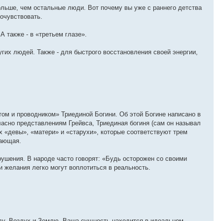
больше, чем остальные люди. Вот почему вы уже с раннего детства
сочувствовать.
А также - в «третьем глазе».
угих людей. Также - для быстрого восстановления своей энергии,
ом и проводником» Триединой Богини. Об этой Богине написано в
ласно представлениям Грейвса, Триединая богиня (сам он называл
 «девы», «матери» и «старухи», которые соответствуют трем
вающая.
рушения. В народе часто говорят: «Будь осторожен со своими
 и желания легко могут воплотиться в реальность.
ду, Воздух и Землю. Ваша сущность находится в идеальном