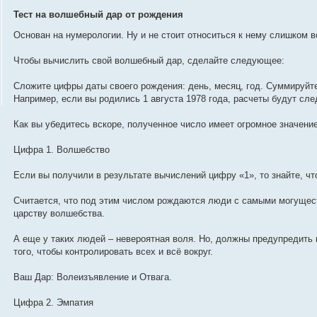
о
о
Тест на волшебный дар от рождения
б
щ
Основан на нумерологии. Ну и не стоит относиться к нему слишком в
е
н
и
Чтобы вычислить свой волшебный дар, сделайте следующее:
е
Сложите цифры даты своего рождения: день, месяц, год. Суммируйте
Например, если вы родились 1 августа 1978 года, расчеты будут сле
Как вы убедитесь вскоре, полученное число имеет огромное значение
Цифра 1. Волшебство
Если вы получили в результате вычислений цифру «1», то знайте, чт
Считается, что под этим числом рождаются люди с самыми могущес
царству волшебства.
А еще у таких людей – невероятная воля. Но, должны предупредить 
того, чтобы контролировать всех и всё вокруг.
Ваш Дар: Волеизъявление и Отвага.
Цифра 2. Эмпатия