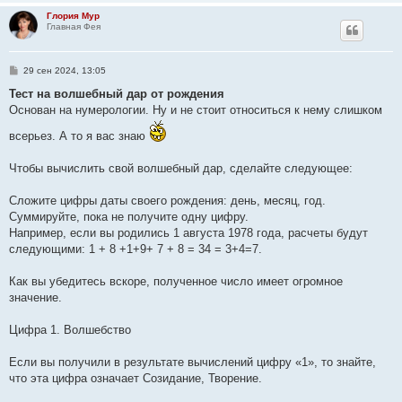
и
Глория Мур
е
Главная Фея
С
29 сен 2024, 13:05
о
о
Тест на волшебный дар от рождения
б
Основан на нумерологии. Ну и не стоит относиться к нему слишком
щ
е
всерьез. А то я вас знаю
н
и
е
Чтобы вычислить свой волшебный дар, сделайте следующее:
Сложите цифры даты своего рождения: день, месяц, год.
Суммируйте, пока не получите одну цифру.
Например, если вы родились 1 августа 1978 года, расчеты будут
следующими: 1 + 8 +1+9+ 7 + 8 = 34 = 3+4=7.
Как вы убедитесь вскоре, полученное число имеет огромное
значение.
Цифра 1. Волшебство
Если вы получили в результате вычислений цифру «1», то знайте,
что эта цифра означает Созидание, Творение.