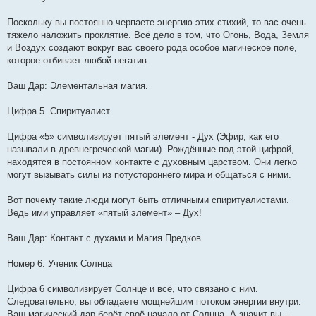
Поскольку вы постоянно черпаете энергию этих стихий, то вас очень
тяжело наложить проклятие. Всё дело в том, что Огонь, Вода, Земля
и Воздух создают вокруг вас своего рода особое магическое поле,
которое отбивает любой негатив.
Ваш Дар: Элементальная магия.
Цифра 5. Спиритуалист
Цифра «5» символизирует пятый элемент - Дух (Эфир, как его
называли в древнегреческой магии). Рождённые под этой цифрой,
находятся в постоянном контакте с духовным царством. Они легко
могут вызывать силы из потустороннего мира и общаться с ними.
Вот почему такие люди могут быть отличными спиритуалистами.
Ведь ими управляет «пятый элемент» – Дух!
Ваш Дар: Контакт с духами и Магия Предков.
Номер 6. Ученик Солнца
Цифра 6 символизирует Солнце и всё, что связано с ним.
Следовательно, вы обладаете мощнейшим потоком энергии внутри.
Ваш магический дар берёт своё начало от Солнца. А значит вы –