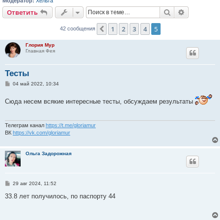
Модератор:
Хельга
Поиск
Расширен
Ответить
1
2
3
4
5
Пред.
42 сообщения
Глория Мур
Главная Фея
Тесты
С
04 май 2022, 10:34
о
о
Сюда несем всякие интересные тесты, обсуждаем результаты
б
щ
е
н
и
Телеграм канал
https://t.me/gloriamur
е
ВК
https://vk.com/gloriamur
Ольга Задорожная
С
29 авг 2024, 11:52
о
о
33.8 лет получилось, по паспорту 44
б
щ
е
н