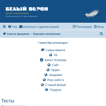
FAQ
Связаться с администрацией
Регистрация
Вход
П
Список форумов
Хорошее настроение
о
Глория Мур рекомендует
и
Самое важное
с
VK
к
Канал Телеграм
Сайт
Орден
Академия
Инд. работа
Старый форум
Подарок
Тесты