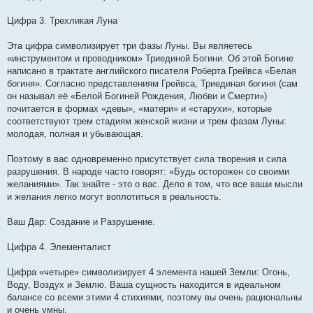
Цифра 3. Трехликая Луна
Эта цифра символизирует три фазы Луны. Вы являетесь
«инструментом и проводником» Триединой Богини. Об этой Богине
написано в трактате английского писателя Роберта Грейвса «Белая
богиня». Согласно представлениям Грейвса, Триединая богиня (сам
он называл её «Белой Богиней Рождения, Любви и Смерти»)
почитается в формах «девы», «матери» и «старухи», которые
соответствуют трем стадиям женской жизни и трем фазам Луны:
молодая, полная и убывающая.
Поэтому в вас одновременно присутствует сила творения и сила
разрушения. В народе часто говорят: «Будь осторожен со своими
желаниями». Так знайте - это о вас. Дело в том, что все ваши мысли
и желания легко могут воплотиться в реальность.
Ваш Дар: Создание и Разрушение.
Цифра 4. Элементалист
Цифра «четыре» символизирует 4 элемента нашей Земли: Огонь,
Воду, Воздух и Землю. Ваша сущность находится в идеальном
балансе со всеми этими 4 стихиями, поэтому вы очень рациональны
и очень умны.