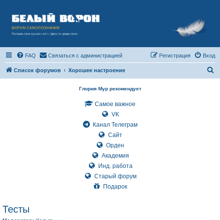
FAQ
Связаться с администрацией
Регистрация
Вход
П
Список форумов
Хорошее настроение
о
Глория Мур рекомендует
и
Самое важное
с
VK
к
Канал Телеграм
Сайт
Орден
Академия
Инд. работа
Старый форум
Подарок
Тесты