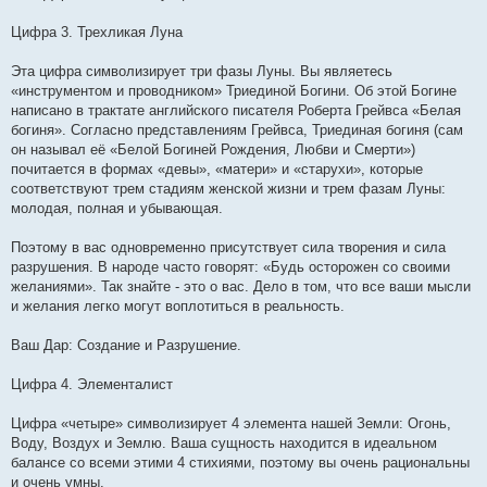
Цифра 3. Трехликая Луна
Эта цифра символизирует три фазы Луны. Вы являетесь
«инструментом и проводником» Триединой Богини. Об этой Богине
написано в трактате английского писателя Роберта Грейвса «Белая
богиня». Согласно представлениям Грейвса, Триединая богиня (сам
он называл её «Белой Богиней Рождения, Любви и Смерти»)
почитается в формах «девы», «матери» и «старухи», которые
соответствуют трем стадиям женской жизни и трем фазам Луны:
молодая, полная и убывающая.
Поэтому в вас одновременно присутствует сила творения и сила
разрушения. В народе часто говорят: «Будь осторожен со своими
желаниями». Так знайте - это о вас. Дело в том, что все ваши мысли
и желания легко могут воплотиться в реальность.
Ваш Дар: Создание и Разрушение.
Цифра 4. Элементалист
Цифра «четыре» символизирует 4 элемента нашей Земли: Огонь,
Воду, Воздух и Землю. Ваша сущность находится в идеальном
балансе со всеми этими 4 стихиями, поэтому вы очень рациональны
и очень умны.