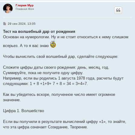
и
Глория Мур
е
Главная Фея
С
29 сен 2024, 13:05
о
о
Тест на волшебный дар от рождения
б
Основан на нумерологии. Ну и не стоит относиться к нему слишком
щ
е
всерьез. А то я вас знаю
н
и
е
Чтобы вычислить свой волшебный дар, сделайте следующее:
Сложите цифры даты своего рождения: день, месяц, год.
Суммируйте, пока не получите одну цифру.
Например, если вы родились 1 августа 1978 года, расчеты будут
следующими: 1 + 8 +1+9+ 7 + 8 = 34 = 3+4=7.
Как вы убедитесь вскоре, полученное число имеет огромное
значение.
Цифра 1. Волшебство
Если вы получили в результате вычислений цифру «1», то знайте,
что эта цифра означает Созидание, Творение.