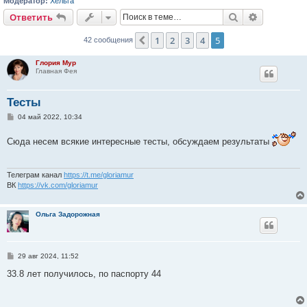
Модератор:
Хельга
Поиск
Расширен
Ответить
1
2
3
4
5
Пред.
42 сообщения
Глория Мур
Главная Фея
Тесты
С
04 май 2022, 10:34
о
о
Сюда несем всякие интересные тесты, обсуждаем результаты
б
щ
е
н
и
Телеграм канал
https://t.me/gloriamur
е
ВК
https://vk.com/gloriamur
Ольга Задорожная
С
29 авг 2024, 11:52
о
о
33.8 лет получилось, по паспорту 44
б
щ
е
н