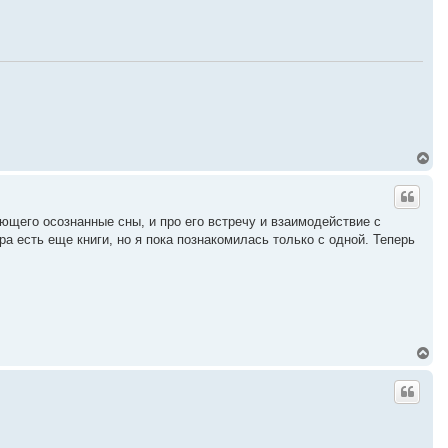
у
т
ь
с
я
к
н
а
ч
а
л
В
у
е
р
н
у
ющего осознанные сны, и про его встречу и взаимодействие с
т
а есть еще книги, но я пока познакомилась только с одной. Теперь
ь
с
я
к
н
а
ч
а
В
л
е
у
р
н
у
т
ь