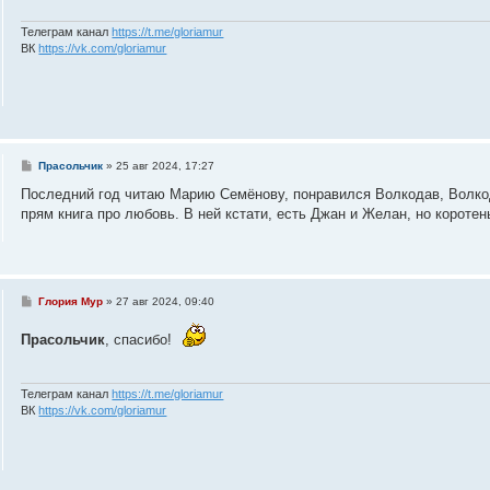
е
н
и
Телеграм канал
https://t.me/gloriamur
е
ВК
https://vk.com/gloriamur
С
Прасольчик
»
25 авг 2024, 17:27
о
о
Последний год читаю Марию Семёнову, понравился Волкодав, Волкод
б
прям книга про любовь. В ней кстати, есть Джан и Желан, но коротен
щ
е
н
и
е
С
Глория Мур
»
27 авг 2024, 09:40
о
о
Прасольчик
, спасибо!
б
щ
е
н
и
Телеграм канал
https://t.me/gloriamur
е
ВК
https://vk.com/gloriamur