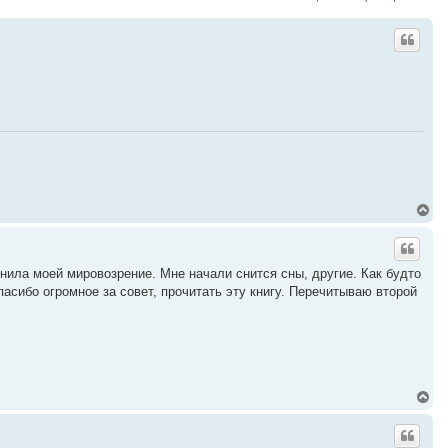
В
е
р
н
у
нила моей мировозрение. Мне начали снится сны, другие. Как будто
т
сибо огромное за совет, прочитать эту книгу. Перечитываю второй
ь
с
я
к
н
а
ч
а
В
л
е
у
р
н