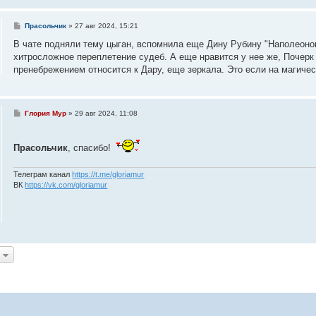
С
Прасольчик
»
27 авг 2024, 15:21
о
о
В чате подняли тему цыган, вспомнила еще Дину Рубину "Наполеонов о
б
хитросложное переплетение судеб. А еще нравится у нее же, Почерк
щ
е
пренебрежением относится к Дару, еще зеркала. Это если на магичес
н
и
е
С
Глория Мур
»
29 авг 2024, 11:08
о
о
б
Прасольчик
щ
, спасибо!
е
н
и
Телеграм канал
https://t.me/gloriamur
е
ВК
https://vk.com/gloriamur