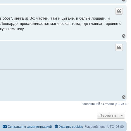
е
р
н
у
боз", книга из 3-х частей, там и цыгане, и белые лошади, и
т
 Леонардо, прослеживается магическая тема, где главная героиня с
ь
с
кую тематику.
я
В
к
е
н
р
а
н
ч
у
а
т
л
ь
у
с
я
к
н
а
ч
а
л
В
у
е
9 сообщений • Страница
1
из
1
р
н
у
Перейти
т
ь
с
Связаться с администрацией
Удалить cookies
Часовой пояс:
UTC+03:00
я