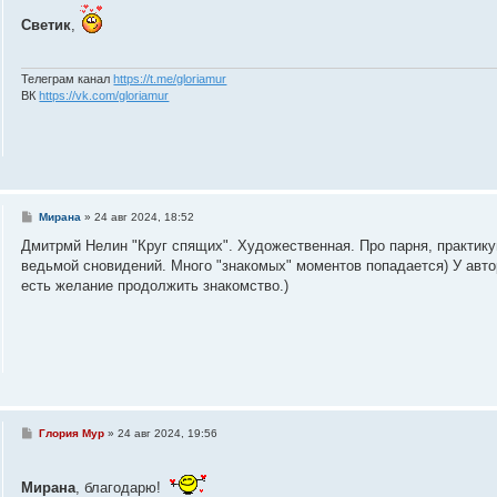
о
Светик
,
б
щ
е
н
и
Телеграм канал
https://t.me/gloriamur
е
ВК
https://vk.com/gloriamur
С
Мирана
»
24 авг 2024, 18:52
о
о
Дмитрмй Нелин "Круг спящих". Художественная. Про парня, практику
б
ведьмой сновидений. Много "знакомых" моментов попадается) У автор
щ
е
есть желание продолжить знакомство.)
н
и
е
С
Глория Мур
»
24 авг 2024, 19:56
о
о
б
Мирана
щ
, благодарю!