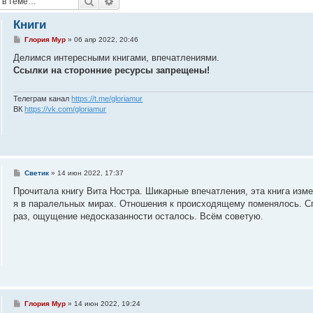
Поиск
Расширенный поиск
Книги
С
Глория Мур
»
06 апр 2022, 20:46
о
о
Делимся интересными книгами, впечатлениями.
б
Ссылки на сторонние ресурсы запрещены!
щ
е
н
и
Телеграм канал
https://t.me/gloriamur
е
ВК
https://vk.com/gloriamur
С
Светик
»
14 июн 2022, 17:37
о
о
Прочитала книгу Вита Ностра. Шикарные впечатления, эта книга изме
б
я в паралельных мирах. Отношения к происходящему поменялось. Спа
щ
е
раз, ощущение недосказанности осталось. Всём советую.
н
и
е
С
Глория Мур
»
14 июн 2022, 19:24
о