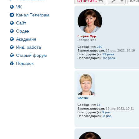
Ответить
VK
Канал Телеграм
Сайт
Орден
Глория Мур
Академия
Главная Фея
Инд. работа
Сообщения:
280
Зарегистрирован:
22 мар 2022, 19:18
Благодарил (а):
33 раза
Старый форум
Поблагодарили:
52 раза
Подарок
Светик
Сообщения:
14
Зарегистрирован:
19 апр 2022, 15:11
Благодарил (а):
9 раз
Поблагодарили:
6 раз