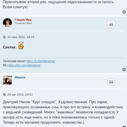
е
Перечитываю второй раз, ощущение недосказанности осталось.
Всём советую.
Глория Мур
Главная Фея
С
14 июн 2022, 19:24
о
о
Светик
,
б
щ
е
н
и
Телеграм канал
https://t.me/gloriamur
е
ВК
https://vk.com/gloriamur
Мирана
С
24 авг 2024, 18:52
о
о
Дмитрмй Нелин "Круг спящих". Художественная. Про парня,
б
практикующего осознанные сны, и про его встречу и взаимодействие
щ
е
с ведьмой сновидений. Много "знакомых" моментов попадается) У
н
автора есть еще книги, но я пока познакомилась только с одной.
и
е
Теперь есть желание продолжить знакомство.)