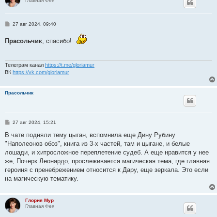
Главная Фея
С
27 авг 2024, 09:40
о
о
Прасольчик
, спасибо!
б
щ
е
н
и
Телеграм канал
https://t.me/gloriamur
е
ВК
https://vk.com/gloriamur
Прасольчик
С
27 авг 2024, 15:21
о
о
В чате подняли тему цыган, вспомнила еще Дину Рубину
б
"Наполеонов обоз", книга из 3-х частей, там и цыгане, и белые
щ
е
лошади, и хитросложное переплетение судеб. А еще нравится у нее
н
же, Почерк Леонардо, прослеживается магическая тема, где главная
и
е
героиня с пренебрежением относится к Дару, еще зеркала. Это если
на магическую тематику.
Глория Мур
Главная Фея