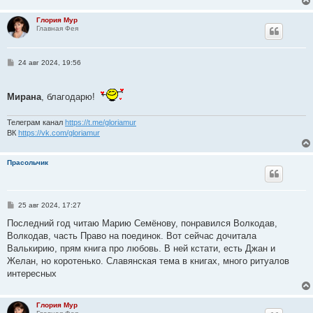
Глория Мур
Главная Фея
С
24 авг 2024, 19:56
о
о
б
Мирана
щ
, благодарю!
е
н
и
Телеграм канал
https://t.me/gloriamur
е
ВК
https://vk.com/gloriamur
Прасольчик
С
25 авг 2024, 17:27
о
о
Последний год читаю Марию Семёнову, понравился Волкодав,
б
Волкодав, часть Право на поединок. Вот сейчас дочитала
щ
е
Валькирию, прям книга про любовь. В ней кстати, есть Джан и
н
Желан, но коротенько. Славянская тема в книгах, много ритуалов
и
е
интересных
Глория Мур