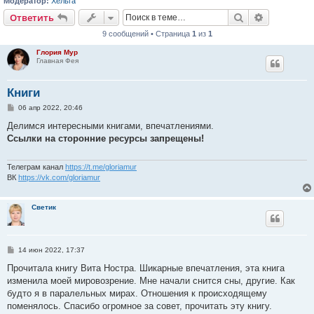
Модератор:
Хельга
Поиск
Расширен
Ответить
9 сообщений • Страница
1
из
1
Глория Мур
Главная Фея
Книги
С
06 апр 2022, 20:46
о
о
Делимся интересными книгами, впечатлениями.
б
Ссылки на сторонние ресурсы запрещены!
щ
е
н
и
Телеграм канал
https://t.me/gloriamur
е
ВК
https://vk.com/gloriamur
Светик
С
14 июн 2022, 17:37
о
о
Прочитала книгу Вита Ностра. Шикарные впечатления, эта книга
б
изменила моей мировозрение. Мне начали снится сны, другие. Как
щ
е
будто я в паралельных мирах. Отношения к происходящему
н
поменялось. Спасибо огромное за совет, прочитать эту книгу.
и