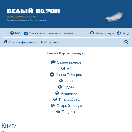
FAQ
Связаться с администрацией
Регистрация
Вход
П
Список форумов
Библиотека
о
Глория Мур рекомендует
и
Самое важное
с
VK
к
Канал Телеграм
Сайт
Орден
Академия
Инд. работа
Старый форум
Подарок
Книги