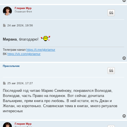
Глория Мур
Главная Фея
С
24 авг 2024, 19:56
о
о
б
Мирана
щ
, благодарю!
е
н
и
Телеграм канал
https://t.me/gloriamur
е
ВК
https://vk.com/gloriamur
Прасольчик
С
25 авг 2024, 17:27
о
о
Последний год читаю Марию Семёнову, понравился Волкодав,
б
Волкодав, часть Право на поединок. Вот сейчас дочитала
щ
е
Валькирию, прям книга про любовь. В ней кстати, есть Джан и
н
Желан, но коротенько. Славянская тема в книгах, много ритуалов
и
е
интересных
Глория Мур