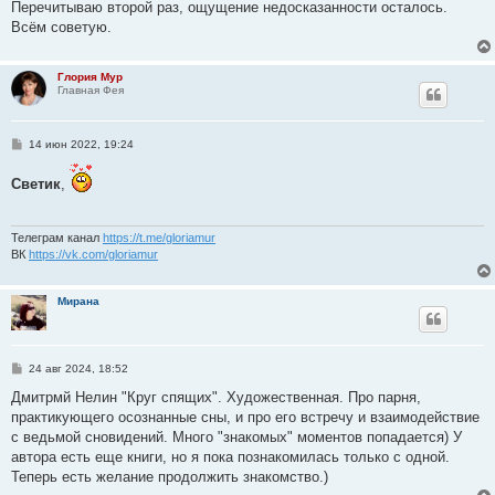
е
Перечитываю второй раз, ощущение недосказанности осталось.
Всём советую.
Глория Мур
Главная Фея
С
14 июн 2022, 19:24
о
о
Светик
,
б
щ
е
н
и
Телеграм канал
https://t.me/gloriamur
е
ВК
https://vk.com/gloriamur
Мирана
С
24 авг 2024, 18:52
о
о
Дмитрмй Нелин "Круг спящих". Художественная. Про парня,
б
практикующего осознанные сны, и про его встречу и взаимодействие
щ
е
с ведьмой сновидений. Много "знакомых" моментов попадается) У
н
автора есть еще книги, но я пока познакомилась только с одной.
и
е
Теперь есть желание продолжить знакомство.)