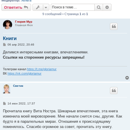
Модератор:
Хельга
Поиск
Расширен
Ответить
9 сообщений • Страница
1
из
1
Глория Мур
Главная Фея
Книги
С
06 апр 2022, 20:46
о
о
Делимся интересными книгами, впечатлениями.
б
Ссылки на сторонние ресурсы запрещены!
щ
е
н
и
Телеграм канал
https://t.me/gloriamur
е
ВК
https://vk.com/gloriamur
Светик
С
14 июн 2022, 17:37
о
о
Прочитала книгу Вита Ностра. Шикарные впечатления, эта книга
б
изменила моей мировозрение. Мне начали снится сны, другие. Как
щ
е
будто я в паралельных мирах. Отношения к происходящему
н
поменялось. Спасибо огромное за совет, прочитать эту книгу.
и