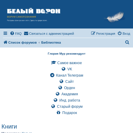
FAQ
Связаться с администрацией
Регистрация
Вход
П
Список форумов
Библиотека
о
Глория Мур рекомендует
и
Самое важное
с
VK
к
Канал Телеграм
Сайт
Орден
Академия
Инд. работа
Старый форум
Подарок
Книги