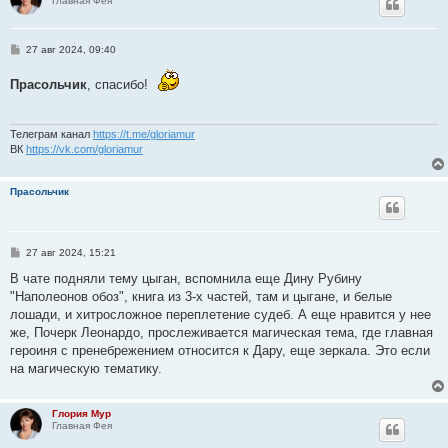
Главная Фея
С
27 авг 2024, 09:40
о
о
Прасольчик
, спасибо!
б
щ
е
н
и
Телеграм канал
https://t.me/gloriamur
е
ВК
https://vk.com/gloriamur
Прасольчик
С
27 авг 2024, 15:21
о
о
В чате подняли тему цыган, вспомнила еще Дину Рубину
б
"Наполеонов обоз", книга из 3-х частей, там и цыгане, и белые
щ
е
лошади, и хитросложное переплетение судеб. А еще нравится у нее
н
же, Почерк Леонардо, прослеживается магическая тема, где главная
и
е
героиня с пренебрежением относится к Дару, еще зеркала. Это если
на магическую тематику.
Глория Мур
Главная Фея