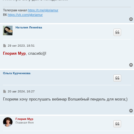
и
е
Телеграм канал
https://t.me/gloriamur
ВК
https://vk.com/gloriamur
Наталия Лежнёва
С
29 окт 2023, 18:51
о
о
Глория Мур
, спасибо))!
б
щ
е
н
и
Ольга Курченкова
е
С
20 авг 2024, 16:27
о
о
Глориям хочу прослушать вебинар Волшебный пендель для мозга;)
б
щ
е
н
и
Глория Мур
е
Главная Фея