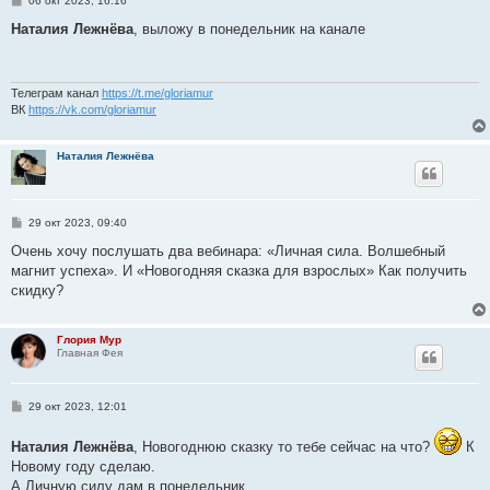
06 окт 2023, 16:16
о
о
Наталия Лежнёва
, выложу в понедельник на канале
б
щ
е
н
и
Телеграм канал
https://t.me/gloriamur
е
ВК
https://vk.com/gloriamur
Наталия Лежнёва
С
29 окт 2023, 09:40
о
о
Очень хочу послушать два вебинара: «Личная сила. Волшебный
б
магнит успеха». И «Новогодняя сказка для взрослых» Как получить
щ
е
скидку?
н
и
е
Глория Мур
Главная Фея
С
29 окт 2023, 12:01
о
о
Наталия Лежнёва
б
, Новогоднюю сказку то тебе сейчас на что?
К
щ
Новому году сделаю.
е
А Личную силу дам в понедельник.
н