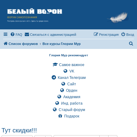
FAQ
Связаться с администрацией
Регистрация
Вход
П
Список форумов
Все курсы Глории Мур
о
Глория Мур рекомендует
и
Самое важное
с
VK
к
Канал Телеграм
Сайт
Орден
Академия
Инд. работа
Старый форум
Подарок
Тут скидки!!!