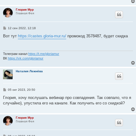
н
и
Глория Мур
е
Главная Фея
С
12 сен 2022, 12:18
о
о
Вот тут
https://castes.gloria-mur.ru/
промокод 3578487, будет скидка
б
щ
е
н
и
Телеграм канал
https://t.me/gloriamur
е
ВК
https://vk.com/gloriamur
Наталия Лежнёва
С
05 окт 2023, 20:50
о
о
Глория, хочу послушать вебинар про совпадения. Так совпало, что я
б
случайно), упустила его на канале. Как получить его со скидкой?
щ
е
н
и
Глория Мур
е
Главная Фея
С