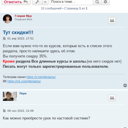
Поиск
Расширен
Ответить
10 сообщений • Страница
1
из
1
Глория Мур
Главная Фея
Тут скидки!!!
С
01 апр 2022, 17:51
о
о
Если вам нужно что-то из курсов, которые есть в списке этого
б
раздела, просто напишите здесь об этом.
щ
е
Вы получите скидку 35%.
н
Кроме
раздела Все длинные курсы и школы.
(на него скидок нет)
и
е
Писать могут только зарегистрированные пользователи.
Телеграм канал
https://t.me/gloriamur
ВК
https://vk.com/gloriamur
Лара
С
09 сен 2022, 21:06
о
о
Как можно приобрести урок по кастовой системе?
б
щ
е