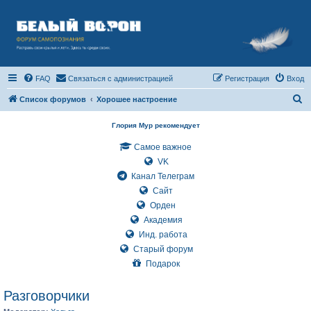
FAQ
Связаться с администрацией
Регистрация
Вход
П
Список форумов
Хорошее настроение
о
Глория Мур рекомендует
и
Самое важное
с
VK
к
Канал Телеграм
Сайт
Орден
Академия
Инд. работа
Старый форум
Подарок
Разговорчики