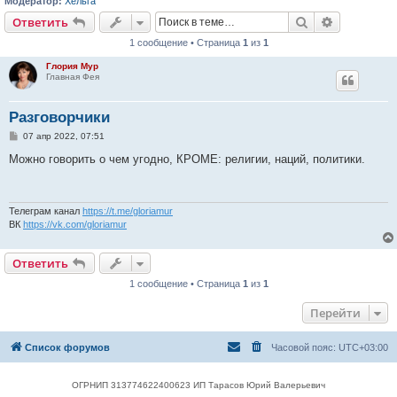
Модератор:
Хельга
Поиск
Расширен
Ответить
1 сообщение • Страница
1
из
1
Глория Мур
Главная Фея
Разговорчики
С
07 апр 2022, 07:51
о
о
Можно говорить о чем угодно, КРОМЕ: религии, наций, политики.
б
щ
е
н
и
Телеграм канал
https://t.me/gloriamur
е
ВК
https://vk.com/gloriamur
Ответить
1 сообщение • Страница
1
из
1
Перейти
Список форумов
Часовой пояс:
UTC+03:00
ОГРНИП 313774622400623 ИП Тарасов Юрий Валерьевич