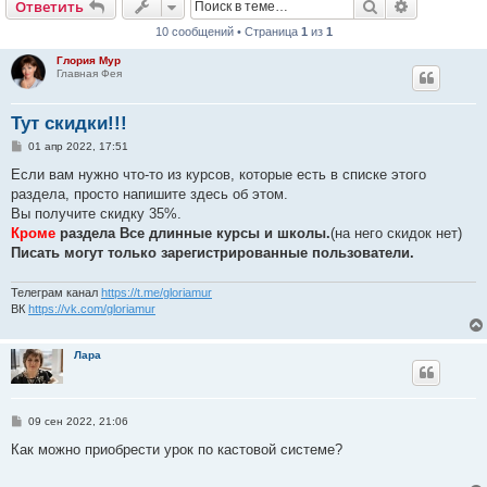
Поиск
Расширен
Ответить
10 сообщений • Страница
1
из
1
Глория Мур
Главная Фея
Тут скидки!!!
С
01 апр 2022, 17:51
о
о
Если вам нужно что-то из курсов, которые есть в списке этого
б
раздела, просто напишите здесь об этом.
щ
е
Вы получите скидку 35%.
н
Кроме
раздела Все длинные курсы и школы.
(на него скидок нет)
и
е
Писать могут только зарегистрированные пользователи.
Телеграм канал
https://t.me/gloriamur
ВК
https://vk.com/gloriamur
Лара
С
09 сен 2022, 21:06
о
о
Как можно приобрести урок по кастовой системе?
б
щ
е