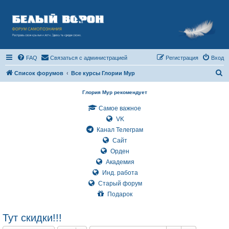
FAQ
Связаться с администрацией
Регистрация
Вход
П
Список форумов
Все курсы Глории Мур
о
Глория Мур рекомендует
и
Самое важное
с
VK
к
Канал Телеграм
Сайт
Орден
Академия
Инд. работа
Старый форум
Подарок
Тут скидки!!!