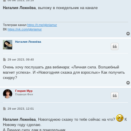
06 окт 2023, 16:16
о
о
Наталия Лежнёва
, выложу в понедельник на канале
б
щ
е
н
и
Телеграм канал
https://t.me/gloriamur
е
ВК
https://vk.com/gloriamur
Наталия Лежнёва
С
29 окт 2023, 09:40
о
о
Очень хочу послушать два вебинара: «Личная сила. Волшебный
б
магнит успеха». И «Новогодняя сказка для взрослых» Как получить
щ
е
скидку?
н
и
е
Глория Мур
Главная Фея
С
29 окт 2023, 12:01
о
о
Наталия Лежнёва
б
, Новогоднюю сказку то тебе сейчас на что?
К
щ
Новому году сделаю.
е
А Личную силу дам в понедельник.
н