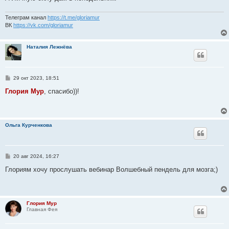
и
е
Телеграм канал
https://t.me/gloriamur
ВК
https://vk.com/gloriamur
Наталия Лежнёва
С
29 окт 2023, 18:51
о
о
Глория Мур
, спасибо))!
б
щ
е
н
и
Ольга Курченкова
е
С
20 авг 2024, 16:27
о
о
Глориям хочу прослушать вебинар Волшебный пендель для мозга;)
б
щ
е
н
и
Глория Мур
е
Главная Фея