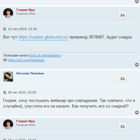
н
и
Глория Мур
е
Главная Фея
С
12 сен 2022, 12:18
о
о
Вот тут
https://castes.gloria-mur.ru/
промокод 3578487, будет скидка
б
щ
е
н
и
Телеграм канал
https://t.me/gloriamur
е
ВК
https://vk.com/gloriamur
Наталия Лежнёва
С
05 окт 2023, 20:50
о
о
Глория, хочу послушать вебинар про совпадения. Так совпало, что я
б
случайно), упустила его на канале. Как получить его со скидкой?
щ
е
н
и
Глория Мур
е
Главная Фея
С