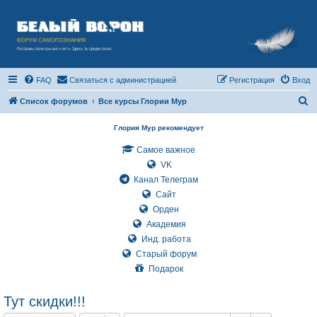
FAQ
Связаться с администрацией
Регистрация
Вход
П
Список форумов
Все курсы Глории Мур
о
Глория Мур рекомендует
и
Самое важное
с
VK
к
Канал Телеграм
Сайт
Орден
Академия
Инд. работа
Старый форум
Подарок
Тут скидки!!!