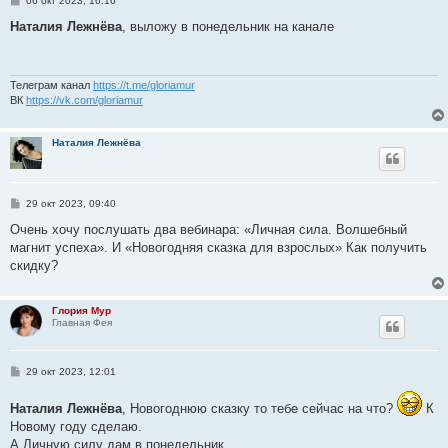
06 окт 2023, 16:16
о
о
Наталия Лежнёва
, выложу в понедельник на канале
б
щ
е
н
и
Телеграм канал
https://t.me/gloriamur
е
ВК
https://vk.com/gloriamur
Наталия Лежнёва
С
29 окт 2023, 09:40
о
о
Очень хочу послушать два вебинара: «Личная сила. Волшебный
б
магнит успеха». И «Новогодняя сказка для взрослых» Как получить
щ
е
скидку?
н
и
е
Глория Мур
Главная Фея
С
29 окт 2023, 12:01
о
о
Наталия Лежнёва
б
, Новогоднюю сказку то тебе сейчас на что?
К
щ
Новому году сделаю.
е
А Личную силу дам в понедельник.
н