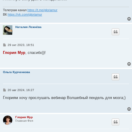
и
е
Телеграм канал
https://t.me/gloriamur
ВК
https://vk.com/gloriamur
Наталия Лежнёва
С
29 окт 2023, 18:51
о
о
Глория Мур
, спасибо))!
б
щ
е
н
и
Ольга Курченкова
е
С
20 авг 2024, 16:27
о
о
Глориям хочу прослушать вебинар Волшебный пендель для мозга;)
б
щ
е
н
и
Глория Мур
е
Главная Фея