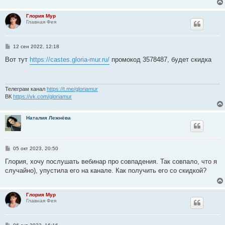
н
и
Глория Мур
е
Главная Фея
С
12 сен 2022, 12:18
о
о
Вот тут
https://castes.gloria-mur.ru/
промокод 3578487, будет скидка
б
щ
е
н
и
Телеграм канал
https://t.me/gloriamur
е
ВК
https://vk.com/gloriamur
Наталия Лежнёва
С
05 окт 2023, 20:50
о
о
Глория, хочу послушать вебинар про совпадения. Так совпало, что я
б
случайно), упустила его на канале. Как получить его со скидкой?
щ
е
н
и
Глория Мур
е
Главная Фея
С