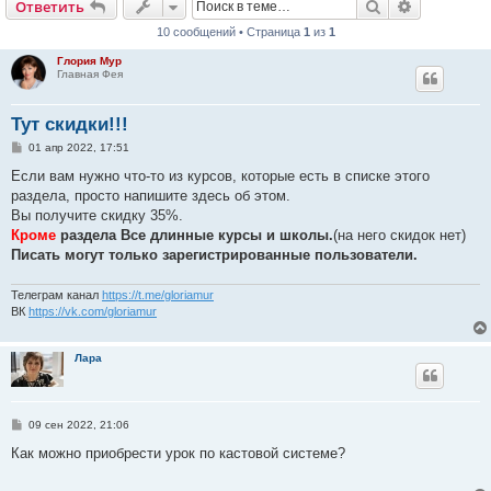
Поиск
Расширен
Ответить
10 сообщений • Страница
1
из
1
Глория Мур
Главная Фея
Тут скидки!!!
С
01 апр 2022, 17:51
о
о
Если вам нужно что-то из курсов, которые есть в списке этого
б
раздела, просто напишите здесь об этом.
щ
е
Вы получите скидку 35%.
н
Кроме
раздела Все длинные курсы и школы.
(на него скидок нет)
и
е
Писать могут только зарегистрированные пользователи.
Телеграм канал
https://t.me/gloriamur
ВК
https://vk.com/gloriamur
Лара
С
09 сен 2022, 21:06
о
о
Как можно приобрести урок по кастовой системе?
б
щ
е