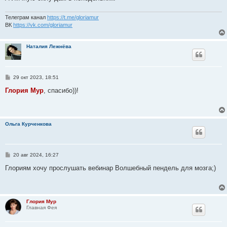
и
е
Телеграм канал
https://t.me/gloriamur
ВК
https://vk.com/gloriamur
Наталия Лежнёва
С
29 окт 2023, 18:51
о
о
Глория Мур
, спасибо))!
б
щ
е
н
и
Ольга Курченкова
е
С
20 авг 2024, 16:27
о
о
Глориям хочу прослушать вебинар Волшебный пендель для мозга;)
б
щ
е
н
и
Глория Мур
е
Главная Фея