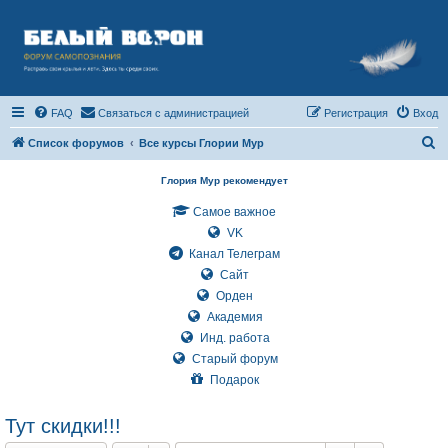
FAQ
Связаться с администрацией
Регистрация
Вход
П
Список форумов
Все курсы Глории Мур
о
Глория Мур рекомендует
и
Самое важное
с
VK
к
Канал Телеграм
Сайт
Орден
Академия
Инд. работа
Старый форум
Подарок
Тут скидки!!!