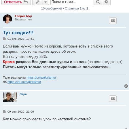
Поиск
Расширен
Ответить
10 сообщений • Страница
1
из
1
Глория Мур
Главная Фея
Тут скидки!!!
С
01 апр 2022, 17:51
о
о
Если вам нужно что-то из курсов, которые есть в списке этого
б
раздела, просто напишите здесь об этом.
щ
е
Вы получите скидку 35%.
н
Кроме
раздела Все длинные курсы и школы.
(на него скидок нет)
и
е
Писать могут только зарегистрированные пользователи.
Телеграм канал
https://t.me/gloriamur
ВК
https://vk.com/gloriamur
Лара
С
09 сен 2022, 21:06
о
о
Как можно приобрести урок по кастовой системе?
б
щ
е