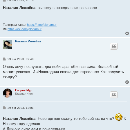
06 окт 2023, 16:16
о
о
Наталия Лежнёва
, выложу в понедельник на канале
б
щ
е
н
и
Телеграм канал
https://t.me/gloriamur
е
ВК
https://vk.com/gloriamur
Наталия Лежнёва
С
29 окт 2023, 09:40
о
о
Очень хочу послушать два вебинара: «Личная сила. Волшебный
б
магнит успеха». И «Новогодняя сказка для взрослых» Как получить
щ
е
скидку?
н
и
е
Глория Мур
Главная Фея
С
29 окт 2023, 12:01
о
о
Наталия Лежнёва
б
, Новогоднюю сказку то тебе сейчас на что?
К
щ
Новому году сделаю.
е
А Личную силу дам в понедельник.
н