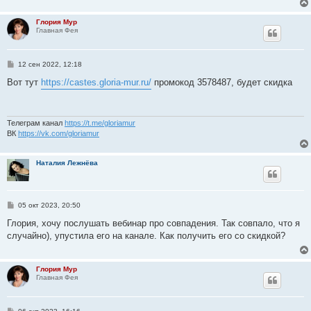
н
и
Глория Мур
е
Главная Фея
С
12 сен 2022, 12:18
о
о
Вот тут
https://castes.gloria-mur.ru/
промокод 3578487, будет скидка
б
щ
е
н
и
Телеграм канал
https://t.me/gloriamur
е
ВК
https://vk.com/gloriamur
Наталия Лежнёва
С
05 окт 2023, 20:50
о
о
Глория, хочу послушать вебинар про совпадения. Так совпало, что я
б
случайно), упустила его на канале. Как получить его со скидкой?
щ
е
н
и
Глория Мур
е
Главная Фея
С