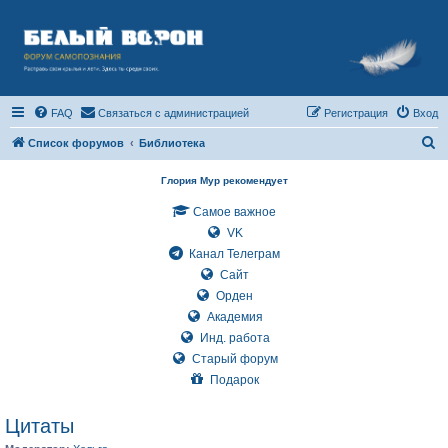
FAQ
Связаться с администрацией
Регистрация
Вход
П
Список форумов
Библиотека
о
Глория Мур рекомендует
и
Самое важное
с
VK
к
Канал Телеграм
Сайт
Орден
Академия
Инд. работа
Старый форум
Подарок
Цитаты