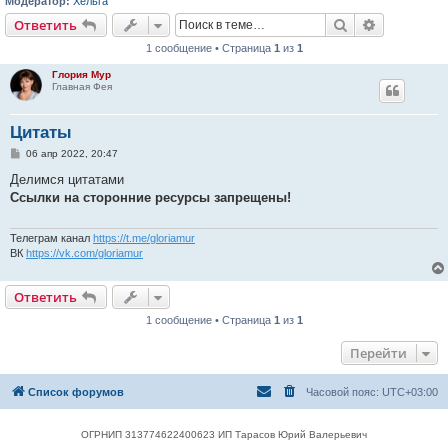
Модератор:
Хельга
Поиск
Расширен
Ответить
1 сообщение • Страница
1
из
1
Глория Мур
Главная Фея
Цитаты
С
06 апр 2022, 20:47
о
о
Делимся цитатами
б
Ссылки на сторонние ресурсы запрещены!
щ
е
н
и
Телеграм канал
https://t.me/gloriamur
е
ВК
https://vk.com/gloriamur
Ответить
1 сообщение • Страница
1
из
1
Перейти
Список форумов
Часовой пояс:
UTC+03:00
ОГРНИП 313774622400623 ИП Тарасов Юрий Валерьевич