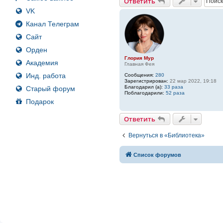
Ответить
VK
Канал Телеграм
Сайт
Орден
Глория Мур
Академия
Главная Фея
Инд. работа
Сообщения:
280
Зарегистрирован:
22 мар 2022, 19:18
Благодарил (а):
33 раза
Старый форум
Поблагодарили:
52 раза
Подарок
Ответить
Вернуться в «Библиотека»
Список форумов