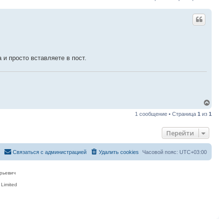
и просто вставляете в пост.
В
е
1 сообщение • Страница
1
из
1
р
н
у
Перейти
т
ь
с
Связаться с администрацией
Удалить cookies
Часовой пояс:
UTC+03:00
я
к
н
рьевич
а
ч
Limited
а
л
у