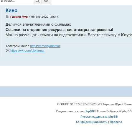
Поиск
Расширенный поиск
Кино
С
Глория Мур
»
06 апр 2022, 20:47
о
о
Делимся впечатлениями о фильмах
б
Ссылки на сторонние ресурсы, кинотеатры запрещены!
щ
е
Можно размещать ссылки на видеохостинги. Берете сссылку с Ютуба 
н
и
е
Телеграм канал
https://t.me/gloriamur
ВК
https://vk.com/gloriamur
ОГРНИП 313774622400623 ИП Тарасов Юрий Вале
Создано на основе
phpBB
® Forum Software © phpBB 
Русская поддержка phpBB
Конфиденциальность
|
Правила