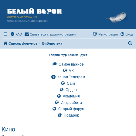
FAQ
Связаться с администрацией
Регистрация
Вход
П
Список форумов
Библиотека
о
Глория Мур рекомендует
и
Самое важное
с
VK
к
Канал Телеграм
Сайт
Орден
Академия
Инд. работа
Старый форум
Подарок
Кино