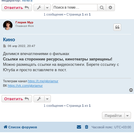
Модератор:
Хельга
Поиск
Расширен
Ответить
1 сообщение • Страница
1
из
1
Глория Мур
Главная Фея
Кино
С
06 апр 2022, 20:47
о
о
Делимся впечатлениями о фильмах
б
Ссылки на сторонние ресурсы, кинотеатры запрещены!
щ
е
Можно размещать ссылки на видеохостинги. Берете сссылку с
н
Ютуба и просто вставляете в пост.
и
е
Телеграм канал
https://t.me/gloriamur
ВК
https://vk.com/gloriamur
Ответить
1 сообщение • Страница
1
из
1
Перейти
Список форумов
Часовой пояс:
UTC+03:00