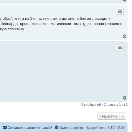
е
р
н
у
боз", книга из 3-х частей, там и цыгане, и белые лошади, и
т
 Леонардо, прослеживается магическая тема, где главная героиня с
ь
с
кую тематику.
я
В
к
е
н
р
а
н
ч
у
а
т
л
ь
у
с
я
к
н
а
ч
а
л
В
у
е
9 сообщений • Страница
1
из
1
р
н
у
Перейти
т
ь
с
Связаться с администрацией
Удалить cookies
Часовой пояс:
UTC+03:00
я