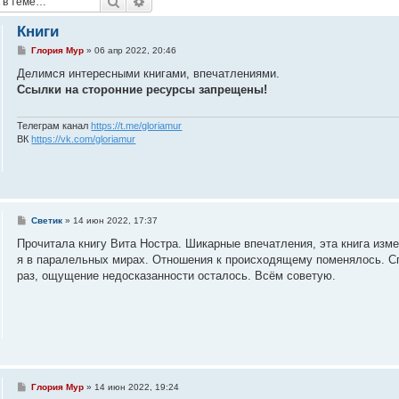
Поиск
Расширенный поиск
Книги
С
Глория Мур
»
06 апр 2022, 20:46
о
о
Делимся интересными книгами, впечатлениями.
б
Ссылки на сторонние ресурсы запрещены!
щ
е
н
и
Телеграм канал
https://t.me/gloriamur
е
ВК
https://vk.com/gloriamur
С
Светик
»
14 июн 2022, 17:37
о
о
Прочитала книгу Вита Ностра. Шикарные впечатления, эта книга изме
б
я в паралельных мирах. Отношения к происходящему поменялось. Спа
щ
е
раз, ощущение недосказанности осталось. Всём советую.
н
и
е
С
Глория Мур
»
14 июн 2022, 19:24
о