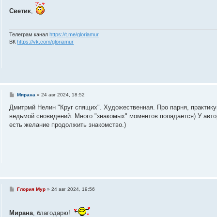
о
Светик
,
б
щ
е
н
и
Телеграм канал
https://t.me/gloriamur
е
ВК
https://vk.com/gloriamur
С
Мирана
»
24 авг 2024, 18:52
о
о
Дмитрмй Нелин "Круг спящих". Художественная. Про парня, практику
б
ведьмой сновидений. Много "знакомых" моментов попадается) У автор
щ
е
есть желание продолжить знакомство.)
н
и
е
С
Глория Мур
»
24 авг 2024, 19:56
о
о
б
Мирана
щ
, благодарю!