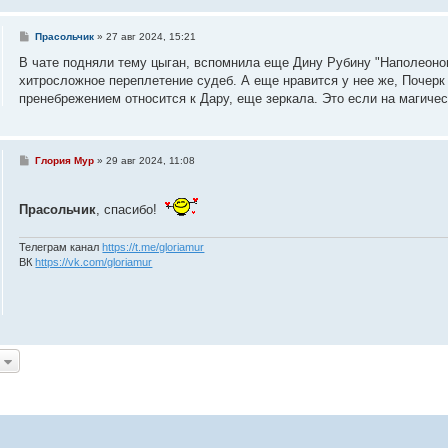
С
Прасольчик
»
27 авг 2024, 15:21
о
о
В чате подняли тему цыган, вспомнила еще Дину Рубину "Наполеонов о
б
хитросложное переплетение судеб. А еще нравится у нее же, Почерк
щ
е
пренебрежением относится к Дару, еще зеркала. Это если на магичес
н
и
е
С
Глория Мур
»
29 авг 2024, 11:08
о
о
б
Прасольчик
щ
, спасибо!
е
н
и
Телеграм канал
https://t.me/gloriamur
е
ВК
https://vk.com/gloriamur