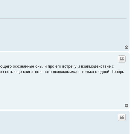
у
т
ь
с
я
к
н
а
ч
а
л
В
у
е
р
н
у
ющего осознанные сны, и про его встречу и взаимодействие с
т
а есть еще книги, но я пока познакомилась только с одной. Теперь
ь
с
я
к
н
а
ч
а
В
л
е
у
р
н
у
т
ь