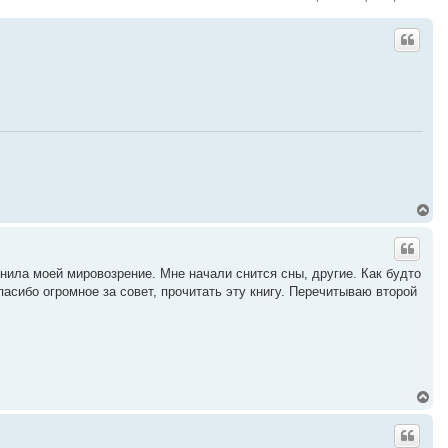
В
е
р
н
у
нила моей мировозрение. Мне начали снится сны, другие. Как будто
т
сибо огромное за совет, прочитать эту книгу. Перечитываю второй
ь
с
я
к
н
а
ч
а
В
л
е
у
р
н