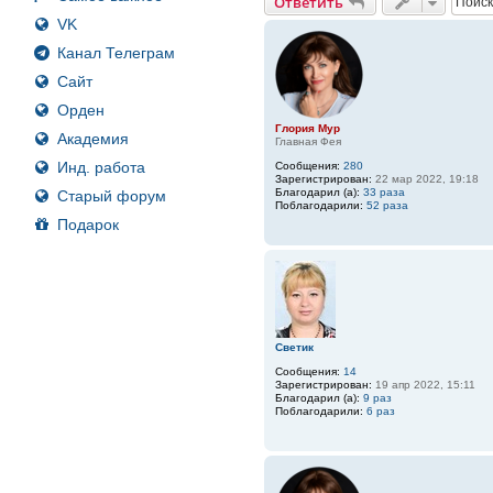
Ответить
VK
Канал Телеграм
Сайт
Орден
Глория Мур
Академия
Главная Фея
Инд. работа
Сообщения:
280
Зарегистрирован:
22 мар 2022, 19:18
Благодарил (а):
33 раза
Старый форум
Поблагодарили:
52 раза
Подарок
Светик
Сообщения:
14
Зарегистрирован:
19 апр 2022, 15:11
Благодарил (а):
9 раз
Поблагодарили:
6 раз