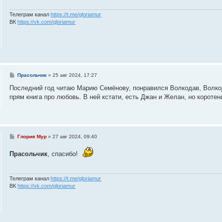
е
н
и
Телеграм канал
https://t.me/gloriamur
е
ВК
https://vk.com/gloriamur
С
Прасольчик
»
25 авг 2024, 17:27
о
о
Последний год читаю Марию Семёнову, понравился Волкодав, Волкод
б
прям книга про любовь. В ней кстати, есть Джан и Желан, но коротен
щ
е
н
и
е
С
Глория Мур
»
27 авг 2024, 09:40
о
о
Прасольчик
, спасибо!
б
щ
е
н
и
Телеграм канал
https://t.me/gloriamur
е
ВК
https://vk.com/gloriamur