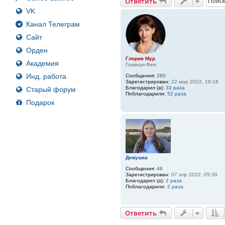
Ответить
VK
Канал Телеграм
Сайт
Орден
Глория Мур
Академия
Главная Фея
Инд. работа
Сообщения:
280
Зарегистрирован:
22 мар 2022, 19:18
Благодарил (а):
33 раза
Старый форум
Поблагодарили:
52 раза
Подарок
Девушка
Сообщения:
46
Зарегистрирован:
07 апр 2022, 05:39
Благодарил (а):
2 раза
Поблагодарили:
2 раза
Ответить