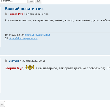
Поиск
Расширенный поиск
Всякий позитивчик
С
Глория Мур
»
07 апр 2022, 07:51
о
о
Хорошие новости, интересности, мемы, юмор, животные, дети, в обще
б
щ
е
н
и
Телеграм канал
https://t.me/gloriamur
е
ВК
https://vk.com/gloriamur
С
Девушка
»
30 май 2022, 20:16
о
о
Глория Мур
,
я бы наверное, так сразу даже не сообразила). Эт
б
щ
е
н
и
е