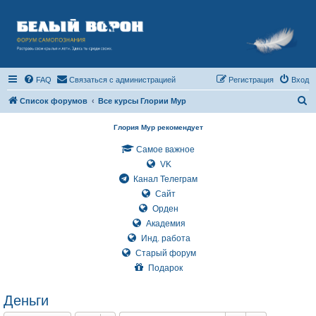
FAQ
Связаться с администрацией
Регистрация
Вход
П
Список форумов
Все курсы Глории Мур
о
Глория Мур рекомендует
и
Самое важное
с
VK
к
Канал Телеграм
Сайт
Орден
Академия
Инд. работа
Старый форум
Подарок
Деньги