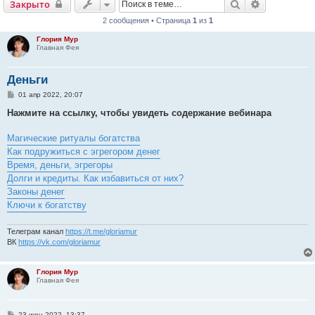
Поиск
Расширенн
Закрыто
2 сообщения • Страница
1
из
1
Глория Мур
Главная Фея
Деньги
С
01 апр 2022, 20:07
о
о
Нажмите на ссылку, чтобы увидеть содержание вебинара
б
щ
е
Магические ритуалы богатства
н
Как подружиться с эгрегором денег
и
е
Время, деньги, эгрегоры
Долги и кредиты. Как избавиться от них?
Законы денег
Ключи к богатству
Телеграм канал
https://t.me/gloriamur
ВК
https://vk.com/gloriamur
Глория Мур
Главная Фея
С
23 июн 2022, 13:37