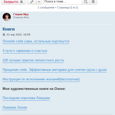
Поиск
Расширенн
Закрыто
1 сообщение • Страница
1
из
1
Глория Мур
Главная Фея
Книги
С
01 апр 2022, 16:59
о
о
Полюби себя сама, остальные подтянутся
б
щ
е
4 пути к гармонии и счастью
н
и
е
100 лучших практик личностного роста
Прощение себя. Эффективные методики для снятия груза с души
Инструкция по исполнению желаний(бесплатная)
Мои художественные книги на Озоне:
Последняя королева Лемурии
Ломовая Лилия