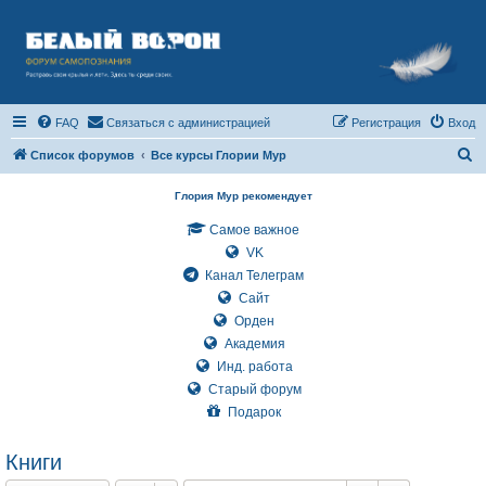
FAQ
Связаться с администрацией
Регистрация
Вход
П
Список форумов
Все курсы Глории Мур
о
Глория Мур рекомендует
и
Самое важное
с
VK
к
Канал Телеграм
Сайт
Орден
Академия
Инд. работа
Старый форум
Подарок
Книги