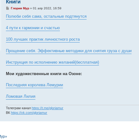
Книги
С
Глория Мур
»
01 апр 2022, 16:59
о
о
Полюби себя сама, остальные подтянутся
б
щ
е
4 пути к гармонии и счастью
н
и
е
100 лучших практик личностного роста
Прощение себя. Эффективные методики для снятия груза с души
Инструкция по исполнению желаний(бесплатная)
Мои художественные книги на Озоне:
Последняя королева Лемурии
Ломовая Лилия
Телеграм канал
https://t.me/gloriamur
ВК
https://vk.com/gloriamur
Мур»