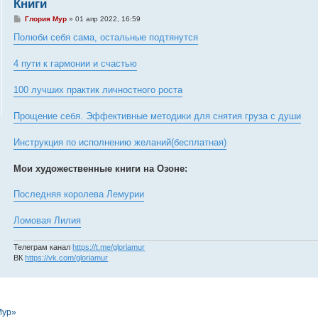
Книги
С
Глория Мур
»
01 апр 2022, 16:59
о
о
Полюби себя сама, остальные подтянутся
б
щ
е
4 пути к гармонии и счастью
н
и
е
100 лучших практик личностного роста
Прощение себя. Эффективные методики для снятия груза с души
Инструкция по исполнению желаний(бесплатная)
Мои художественные книги на Озоне:
Последняя королева Лемурии
Ломовая Лилия
Телеграм канал
https://t.me/gloriamur
ВК
https://vk.com/gloriamur
Мур»