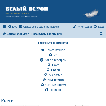
FAQ
Связаться с администрацией
Регистрация
Вход
П
Список форумов
Все курсы Глории Мур
о
Глория Мур рекомендует
и
Самое важное
с
VK
к
Канал Телеграм
Сайт
Орден
Академия
Инд. работа
Старый форум
Подарок
Книги