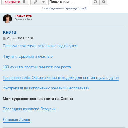
Поиск
Расширенн
Закрыто
1 сообщение • Страница
1
из
1
Глория Мур
Главная Фея
Книги
С
01 апр 2022, 16:59
о
о
Полюби себя сама, остальные подтянутся
б
щ
е
4 пути к гармонии и счастью
н
и
е
100 лучших практик личностного роста
Прощение себя. Эффективные методики для снятия груза с души
Инструкция по исполнению желаний(бесплатная)
Мои художественные книги на Озоне:
Последняя королева Лемурии
Ломовая Лилия