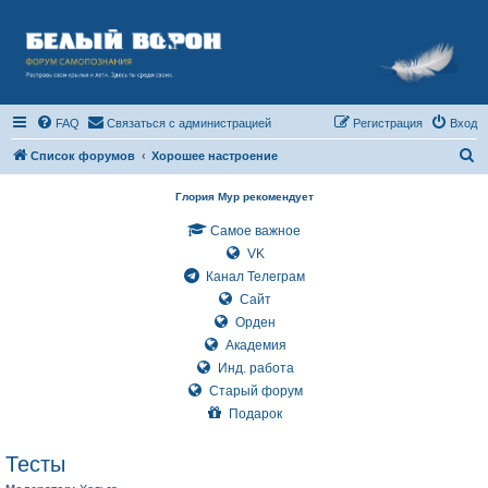
FAQ
Связаться с администрацией
Регистрация
Вход
П
Список форумов
Хорошее настроение
о
Глория Мур рекомендует
и
Самое важное
с
VK
к
Канал Телеграм
Сайт
Орден
Академия
Инд. работа
Старый форум
Подарок
Тесты