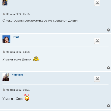
С
05 май 2022, 05:25
о
о
С некоторыми ремарками,все же совпало - Дивия
б
щ
е
н
и
Рида
е
С
06 май 2022, 04:36
о
о
У меня тоже Дивия
б
щ
е
н
и
Источник
е
С
06 май 2022, 05:21
о
о
У меня - Хорс
б
щ
е
н
и