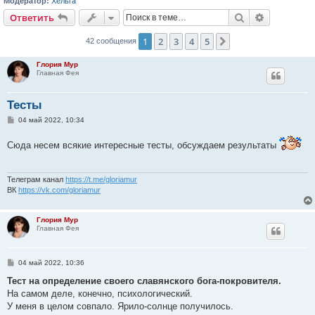
Модератор:
Хельга
Поиск
Расширен
Ответить
1
2
3
4
5
След.
42 сообщения
Глория Мур
Главная Фея
Тесты
С
04 май 2022, 10:34
о
о
Сюда несем всякие интересные тесты, обсуждаем результаты
б
щ
е
н
и
Телеграм канал
https://t.me/gloriamur
е
ВК
https://vk.com/gloriamur
Глория Мур
Главная Фея
С
04 май 2022, 10:36
о
о
Тест на определение своего славянского бога-покровителя.
б
На самом деле, конечно, психологический.
щ
е
У меня в целом совпало. Ярило-солнце получилось.
н