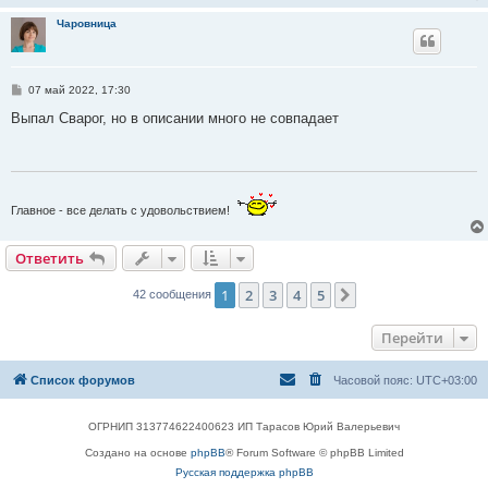
Чаровница
С
07 май 2022, 17:30
о
о
Выпал Сварог, но в описании много не совпадает
б
щ
е
н
и
е
Главное - все делать с удовольствием!
Ответить
1
2
3
4
5
След.
42 сообщения
Перейти
Список форумов
Часовой пояс:
UTC+03:00
ОГРНИП 313774622400623 ИП Тарасов Юрий Валерьевич
Создано на основе
phpBB
® Forum Software © phpBB Limited
Русская поддержка phpBB