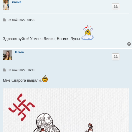
Лания
е
С
06 май 2022, 08:20
о
о
б
щ
е
Здравствуйте! У меня Ливия, Богиня Луны
н
и
е
Ольга
С
06 май 2022, 16:10
о
о
Мне Сварога выдали.
б
щ
е
н
и
е