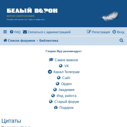
FAQ
Связаться с администрацией
Регистрация
Вход
П
Список форумов
Библиотека
о
Глория Мур рекомендует
и
Самое важное
с
VK
к
Канал Телеграм
Сайт
Орден
Академия
Инд. работа
Старый форум
Подарок
Цитаты