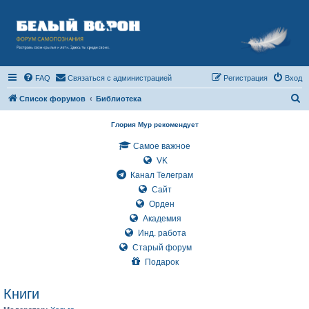
FAQ
Связаться с администрацией
Регистрация
Вход
П
Список форумов
Библиотека
о
Глория Мур рекомендует
и
Самое важное
с
VK
к
Канал Телеграм
Сайт
Орден
Академия
Инд. работа
Старый форум
Подарок
Книги