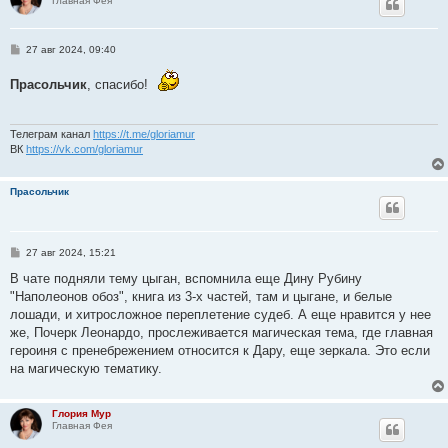
Главная Фея
С
27 авг 2024, 09:40
о
о
Прасольчик
, спасибо!
б
щ
е
н
и
Телеграм канал
https://t.me/gloriamur
е
ВК
https://vk.com/gloriamur
Прасольчик
С
27 авг 2024, 15:21
о
о
В чате подняли тему цыган, вспомнила еще Дину Рубину
б
"Наполеонов обоз", книга из 3-х частей, там и цыгане, и белые
щ
е
лошади, и хитросложное переплетение судеб. А еще нравится у нее
н
же, Почерк Леонардо, прослеживается магическая тема, где главная
и
е
героиня с пренебрежением относится к Дару, еще зеркала. Это если
на магическую тематику.
Глория Мур
Главная Фея