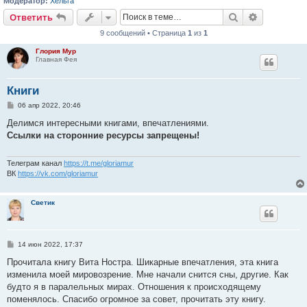
Модератор:
Хельга
Поиск
Расширен
Ответить
9 сообщений • Страница
1
из
1
Глория Мур
Главная Фея
Книги
С
06 апр 2022, 20:46
о
о
Делимся интересными книгами, впечатлениями.
б
Ссылки на сторонние ресурсы запрещены!
щ
е
н
и
Телеграм канал
https://t.me/gloriamur
е
ВК
https://vk.com/gloriamur
Светик
С
14 июн 2022, 17:37
о
о
Прочитала книгу Вита Ностра. Шикарные впечатления, эта книга
б
изменила моей мировозрение. Мне начали снится сны, другие. Как
щ
е
будто я в паралельных мирах. Отношения к происходящему
н
поменялось. Спасибо огромное за совет, прочитать эту книгу.
и