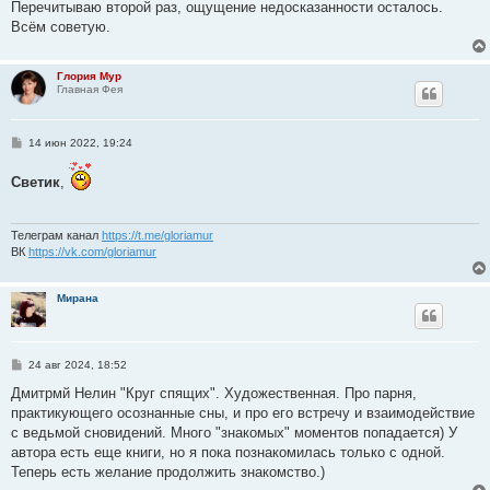
е
Перечитываю второй раз, ощущение недосказанности осталось.
Всём советую.
Глория Мур
Главная Фея
С
14 июн 2022, 19:24
о
о
Светик
,
б
щ
е
н
и
Телеграм канал
https://t.me/gloriamur
е
ВК
https://vk.com/gloriamur
Мирана
С
24 авг 2024, 18:52
о
о
Дмитрмй Нелин "Круг спящих". Художественная. Про парня,
б
практикующего осознанные сны, и про его встречу и взаимодействие
щ
е
с ведьмой сновидений. Много "знакомых" моментов попадается) У
н
автора есть еще книги, но я пока познакомилась только с одной.
и
е
Теперь есть желание продолжить знакомство.)