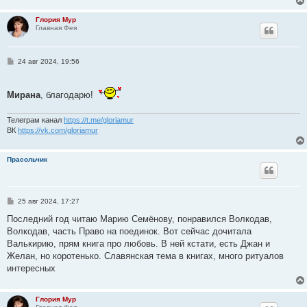
Глория Мур
Главная Фея
С
24 авг 2024, 19:56
о
о
б
Мирана
щ
, благодарю!
е
н
и
Телеграм канал
https://t.me/gloriamur
е
ВК
https://vk.com/gloriamur
Прасольчик
С
25 авг 2024, 17:27
о
о
Последний год читаю Марию Семёнову, понравился Волкодав,
б
Волкодав, часть Право на поединок. Вот сейчас дочитала
щ
е
Валькирию, прям книга про любовь. В ней кстати, есть Джан и
н
Желан, но коротенько. Славянская тема в книгах, много ритуалов
и
е
интересных
Глория Мур