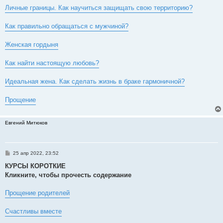
Личные границы. Как научиться защищать свою территорию?
Как правильно обращаться с мужчиной?
Женская гордыня
Как найти настоящую любовь?
Идеальная жена. Как сделать жизнь в браке гармоничной?
Прощение
Евгений Митюков
С
25 апр 2022, 23:52
о
о
КУРСЫ КОРОТКИЕ
б
Кликните, чтобы прочесть содержание
щ
е
н
Прощение родителей
и
е
Счастливы вместе