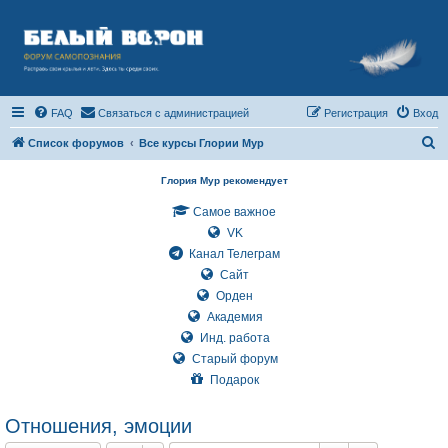
FAQ
Связаться с администрацией
Регистрация
Вход
П
Список форумов
Все курсы Глории Мур
о
Глория Мур рекомендует
и
Самое важное
с
VK
к
Канал Телеграм
Сайт
Орден
Академия
Инд. работа
Старый форум
Подарок
Отношения, эмоции