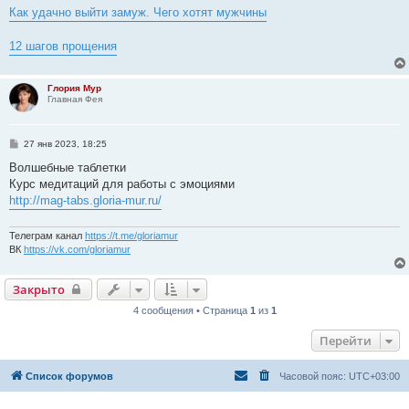
Как удачно выйти замуж. Чего хотят мужчины
12 шагов прощения
Глория Мур
Главная Фея
С
27 янв 2023, 18:25
о
о
Волшебные таблетки
б
Курс медитаций для работы с эмоциями
щ
е
http://mag-tabs.gloria-mur.ru/
н
и
е
Телеграм канал
https://t.me/gloriamur
ВК
https://vk.com/gloriamur
Закрыто
4 сообщения • Страница
1
из
1
Перейти
Список форумов
Часовой пояс:
UTC+03:00