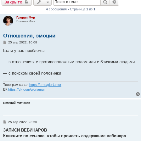
Поиск
Расширенн
Закрыто
4 сообщения • Страница
1
из
1
Глория Мур
Главная Фея
Отношения, эмоции
С
25 апр 2022, 10:08
о
о
Если у вас проблемы
б
щ
е
— в отношениях с противоположным полом или с близкими людьми
н
и
е
— с поиском своей половинки
Телеграм канал
https://t.me/gloriamur
ВК
https://vk.com/gloriamur
Евгений Митюков
С
25 апр 2022, 23:50
о
о
ЗАПИСИ ВЕБИНАРОВ
б
Кликните по ссылке, чтобы прочесть содержание вебинара
щ
е