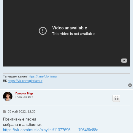
н
и
е
Телеграм канал
https://t.me/gloriamur
ВК
https://vk.com/gloriamur
Глория Мур
Главная Фея
С
05 май 2022, 12:35
о
о
Позитивные песни
б
собрала в альбомчик
щ
е
https://vk.com/music/playlist/11377696_ ... 7064f6c88a
н