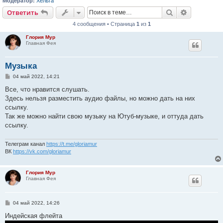
Модератор:
Хельга
Поиск
Расширен
Ответить
4 сообщения • Страница
1
из
1
Глория Мур
Главная Фея
Музыка
С
04 май 2022, 14:21
о
о
Все, что нравится слушать.
б
Здесь нельзя разместить аудио файлы, но можно дать на них
щ
е
ссылку.
н
Так же можно найти свою музыку на Ютуб-музыке, и оттуда дать
и
е
ссылку.
Телеграм канал
https://t.me/gloriamur
ВК
https://vk.com/gloriamur
Глория Мур
Главная Фея
С
04 май 2022, 14:26
о
о
Индейская флейта
б