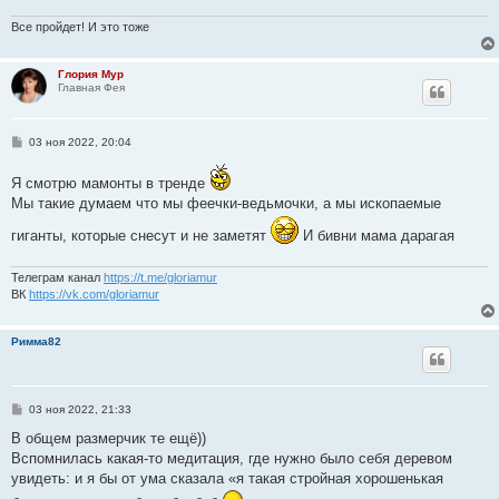
н
и
Все пройдет! И это тоже
е
Глория Мур
Главная Фея
С
03 ноя 2022, 20:04
о
о
Я смотрю мамонты в тренде
б
щ
Мы такие думаем что мы феечки-ведьмочки, а мы ископаемые
е
н
гиганты, которые снесут и не заметят
И бивни мама дарагая
и
е
Телеграм канал
https://t.me/gloriamur
ВК
https://vk.com/gloriamur
Римма82
С
03 ноя 2022, 21:33
о
о
В общем размерчик те ещё))
б
Вспомнилась какая-то медитация, где нужно было себя деревом
щ
е
увидеть: и я бы от ума сказала «я такая стройная хорошенькая
н