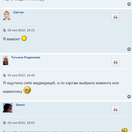
и
е
Светик
С
03 ноя 2022, 16:21
о
о
Я мамонт
б
щ
е
н
и
Татьяна Родионова
е
С
03 ноя 2022, 16:49
о
о
Я ощутила себя медведицей, а по картам выбрала мамонта или
б
щ
мамонтиху
е
н
и
е
Элеон
С
03 ноя 2022, 18:01
о
о