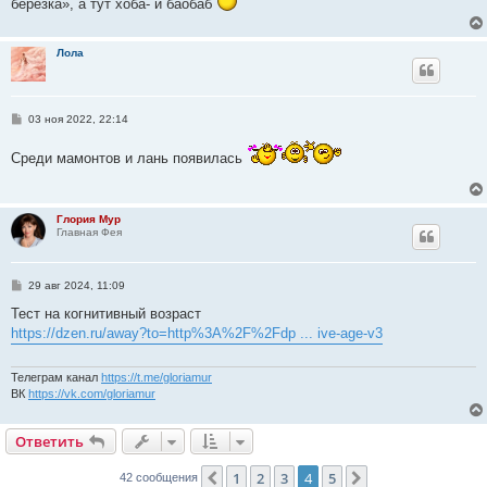
березка», а тут хоба- и баобаб
и
е
Лола
С
03 ноя 2022, 22:14
о
о
Среди мамонтов и лань появилась
б
щ
е
н
и
Глория Мур
е
Главная Фея
С
29 авг 2024, 11:09
о
о
Тест на когнитивный возраст
б
https://dzen.ru/away?to=http%3A%2F%2Fdp ... ive-age-v3
щ
е
н
и
Телеграм канал
https://t.me/gloriamur
е
ВК
https://vk.com/gloriamur
Ответить
1
2
3
4
5
Пред.
След.
42 сообщения