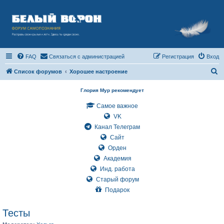
FAQ
Связаться с администрацией
Регистрация
Вход
П
Список форумов
Хорошее настроение
о
Глория Мур рекомендует
и
Самое важное
с
VK
к
Канал Телеграм
Сайт
Орден
Академия
Инд. работа
Старый форум
Подарок
Тесты