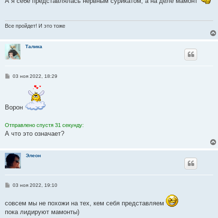
А я себе представлялась нервным сурикатом, а на деле мамонт
б
щ
е
н
и
Все пройдет! И это тоже
е
Талика
С
03 ноя 2022, 18:29
о
о
б
щ
е
Ворон
н
и
е
Отправлено спустя 31 секунду:
А что это означает?
Элеон
С
03 ноя 2022, 19:10
о
о
совсем мы не похожи на тех, кем себя представляем
б
щ
пока лидируют мамонты)
е