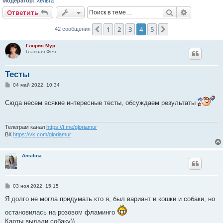
Модератор:
Хельга
Поиск
Расширен
Ответить
1
2
3
4
5
Пред.
След.
42 сообщения
Глория Мур
Главная Фея
Тесты
С
04 май 2022, 10:34
о
о
Сюда несем всякие интересные тесты, обсуждаем результаты
б
щ
е
н
и
Телеграм канал
https://t.me/gloriamur
е
ВК
https://vk.com/gloriamur
Ansilina
С
03 ноя 2022, 15:15
о
о
Я долго не могла придумать кто я, был вариант и кошки и собаки, но
б
щ
остановилась на розовом фламинго
е
Карты выдали собаку))
н