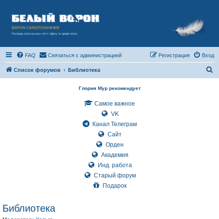
FAQ
Связаться с администрацией
Регистрация
Вход
П
Список форумов
Библиотека
о
Глория Мур рекомендует
и
Самое важное
с
VK
к
Канал Телеграм
Сайт
Орден
Академия
Инд. работа
Старый форум
Подарок
Библиотека