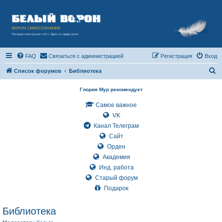
FAQ
Связаться с администрацией
Регистрация
Вход
П
Список форумов
Библиотека
о
Глория Мур рекомендует
и
Самое важное
с
VK
к
Канал Телеграм
Сайт
Орден
Академия
Инд. работа
Старый форум
Подарок
Библиотека