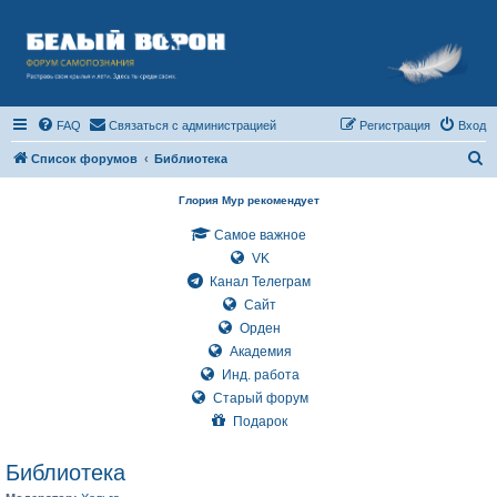
FAQ
Связаться с администрацией
Регистрация
Вход
П
Список форумов
Библиотека
о
Глория Мур рекомендует
и
Самое важное
с
VK
к
Канал Телеграм
Сайт
Орден
Академия
Инд. работа
Старый форум
Подарок
Библиотека