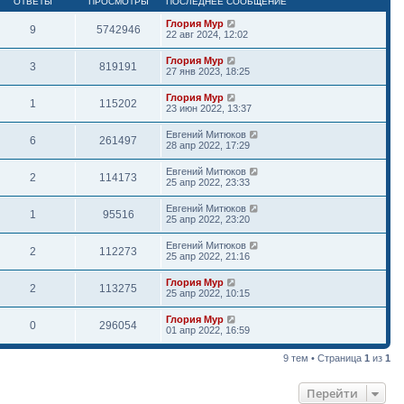
ОТВЕТЫ
ПРОСМОТРЫ
ПОСЛЕДНЕЕ СООБЩЕНИЕ
Глория Мур
9
5742946
22 авг 2024, 12:02
Глория Мур
3
819191
27 янв 2023, 18:25
Глория Мур
1
115202
23 июн 2022, 13:37
Евгений Митюков
6
261497
28 апр 2022, 17:29
Евгений Митюков
2
114173
25 апр 2022, 23:33
Евгений Митюков
1
95516
25 апр 2022, 23:20
Евгений Митюков
2
112273
25 апр 2022, 21:16
Глория Мур
2
113275
25 апр 2022, 10:15
Глория Мур
0
296054
01 апр 2022, 16:59
9 тем • Страница
1
из
1
Перейти