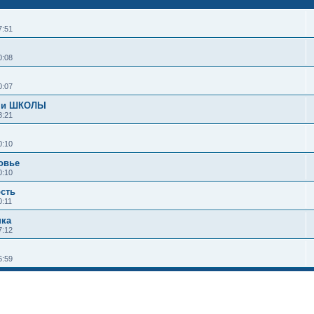
7:51
0:08
0:07
 и ШКОЛЫ
8:21
0:10
овье
0:10
ость
0:11
нка
7:12
6:59