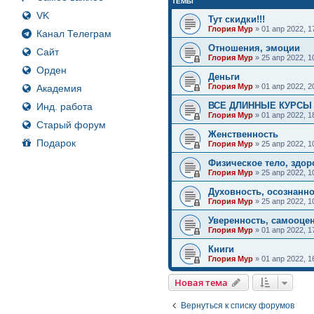
ТЕМЫ
VK
Тут скидки!!!
Глория Мур
»
01 апр 2022, 1
Канал Телеграм
Отношения, эмоции
Сайт
Глория Мур
»
25 апр 2022, 1
Орден
Деньги
Глория Мур
»
01 апр 2022, 2
Академия
ВСЕ ДЛИННЫЕ КУРСЫ
Инд. работа
Глория Мур
»
01 апр 2022, 1
Старый форум
Женственность
Подарок
Глория Мур
»
25 апр 2022, 1
Физическое тело, здор
Глория Мур
»
25 апр 2022, 1
Духовность, осознанн
Глория Мур
»
25 апр 2022, 1
Уверенность, самооце
Глория Мур
»
01 апр 2022, 1
Книги
Глория Мур
»
01 апр 2022, 1
Новая тема
Вернуться к списку форумов