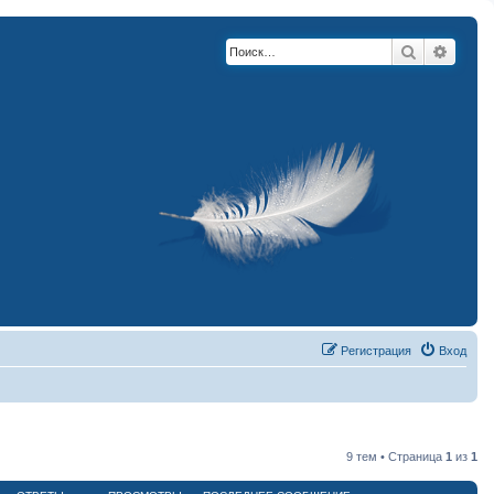
Поиск
Расши
Регистрация
Вход
9 тем • Страница
1
из
1