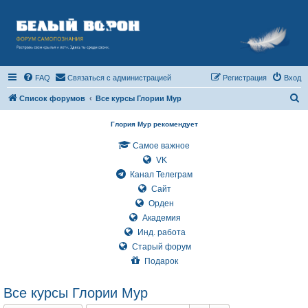
FAQ
Связаться с администрацией
Регистрация
Вход
П
Список форумов
Все курсы Глории Мур
о
Глория Мур рекомендует
и
Самое важное
с
VK
к
Канал Телеграм
Сайт
Орден
Академия
Инд. работа
Старый форум
Подарок
Все курсы Глории Мур