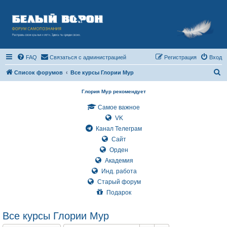
FAQ
Связаться с администрацией
Регистрация
Вход
П
Список форумов
Все курсы Глории Мур
о
Глория Мур рекомендует
и
Самое важное
с
VK
к
Канал Телеграм
Сайт
Орден
Академия
Инд. работа
Старый форум
Подарок
Все курсы Глории Мур