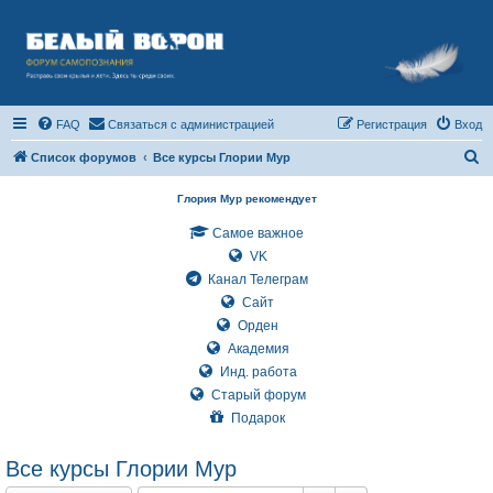
FAQ
Связаться с администрацией
Регистрация
Вход
П
Список форумов
Все курсы Глории Мур
о
Глория Мур рекомендует
и
Самое важное
с
VK
к
Канал Телеграм
Сайт
Орден
Академия
Инд. работа
Старый форум
Подарок
Все курсы Глории Мур